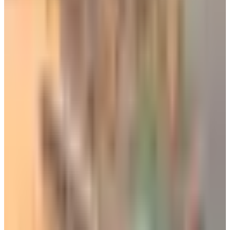
خلاصة
يتميز التاكسي الطائر بكونه ذات إقلاع عمودي "eVTOL" وبنظام
كهربائي صامت، ويشهد تطورًا سريعاً نحو تجاوز المرحلة التجريبية
والبدء بالتشغيل التجاري المستمر والانتشار الأوسع حول العالم
بحلول السنوات القادمة.
تم تحديث الخبر في الساعة 9:46 صباحًا
قد يهمك أيضاً:
ما سر المقعد الوحيد المزود بطاولة صلبة على طائرات الخطوط
الجوية الأمريكية الإقليمية؟
5 نصائح عند ركوب الطائرة لأول مرة