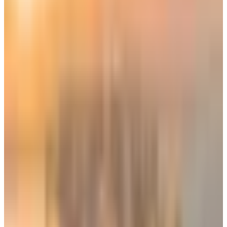
وفي الصين أيضاً، تم اطلاق أول خدمات التاكسي الجوي التجاري
(بدون طيار)، لنقل الركاب تجارياً، وقد تم إجراء رحلات تجريبية
وسياحية في مدن صينية
، أما بخصوص الشركة الصينية المطورة لـ
التاكسي الطائر، فقد حضيت شركة "EHang" بكونها أول شركة في
العالم تحصل على "شهادة النوع" (Type Certificate) لتشغيل تاكسي
جوي ذاتي القيادة بالكامل "بدون طيار".
نظام تطوير ممرات التاكسي الجوي في
أوروبا وأمريكا
تقوم هيئات الطيران مثل "FAA في أمريكا وEASA في أوروبا"
بتطوير نظام ممرات يُعرف بـ"إدارة حركة المرور غير المأهولة"
للتاكسي الجوي، ويعتبر مشروع "Skyway" البريطاني، أطول ممر
جوي آلي في العالم يربط المدن عبر الطائرات بدون طيار والتاكسي
الطائر بمسافة تصل الى 265 كيلو متر.