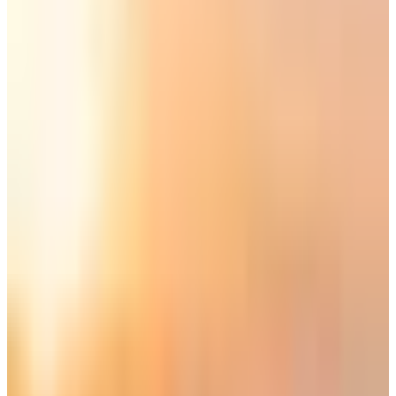
موعد تشغيل التاكسي الطائر في دبي والصين
"
لو تحدثت معك قبل عشرة أعوام، أنه سيتم تطوير خطوط جوية
سريعة في السماء لتنظيم حركة
التاكسي الطائر
، لظننت انني
اتحدث عن خيال علمي، هذا الخيال أصبح اليوم واقعاً، حيث يتم حاليًا
تطوير ممرات جوية وخطوط سريعة افتراضية في الأجواء المنخفضة
من السماء لتنظيم حركة سيارات الأجرة الطائرة، تعتمد هذه
الممرات على أنظمة حاسوبية ذكية لتوجيه المركبات "التاكسي
الطائر" ذاتية القيادة وتفادي الاصطدام
، حيث ستطير هذه المركبات
على ارتفاعات محددة وفق مسارات مبرمجة سابقًا بهدف تخفيف
الازدحام في الطرق الأرضية وتوفير طرق بديلة للتنقل السريع بين
المدن.
تشغيل تجاري لـ "التاكسي الطائر" في دبي
والصين
في دبي، من المتوقع أن يبدأ التشغيل الفعلي لـ
التاكسي الطائر
في
نهاية 2026
، وبحسب خبراء فإن التنقل من دبي إلى رأس الخيمة قد
يستغرق 15 دقيقة فقط، يأتي هذا بعد أن وقعت مسبقًا "هيئة الطرق
والمواصلات في دبي" اتفاقية حصرية مع شركة "
Joby Aviation
"
لتشغيل خدمة التاكسي الجوي الكهربائي (eVTOL) لمدة 6 سنوات،
ما جعل دبي أول مدينة تطلق هذه الخدمة تجارياً.