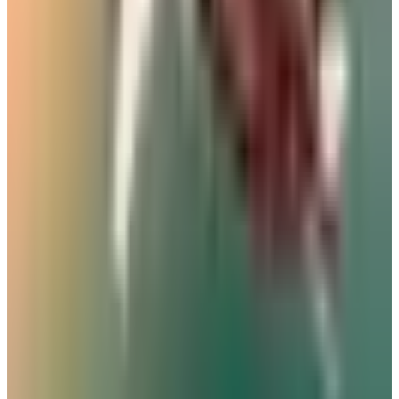
05 أغسطس 2026
ماهو أفضل وقت لحجز تذاكر الطيران؟ نصيحة من خبيرة
سفر لتوفير 40% من قيمة الرحلة
29 يوليو 2026
رادار الأخبار
خبراء السفر يكشفون عن 5 أخطاء شائعة في المطارات قد تكلفك
مئات الدولارات
مطارات
•
07 أغسطس 2026
بالأرقام.. الكشف عن السلاح الجوي الذي ستستفيدة السعودية من
اتفاقية مكة للدفاع
طيران السعودية
•
07 أغسطس 2026