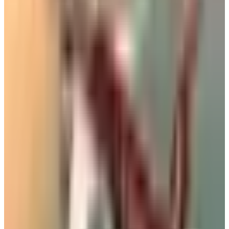
كيف تم اختبار قوة مكابح طائرة "بوينغ 777-9" للإقلاع المرفوض؟
الوسوم التقنية:
#
التاكسي الطائر
#
خطوط سريعة في السماء لتنظيم حركة التاكسي
الطائر
أخبار ذات صلة قد تهمك
كيف تتصرف إذا كان وزن حقيبتك زائداً في المطار؟ 4
حيل تغنيك عن دفع رسوم إضافية
06 أغسطس 2026
من بينها جفاف البشرة وانتفاخ المعدة.. 3 أعراض قد
تحدث لجسمك على متن الطائرة
06 أغسطس 2026
ليس للزينة.. تعرف على وظيفة زر "المخلل" في
الطائرات المقاتلة