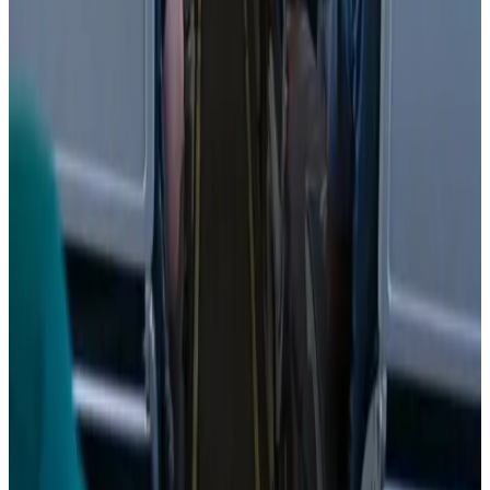
الطيران في السعودية بالأرقام.. إنجازات غير مسبوقة ضمن رؤية
2030
طيران السعودية
•
06 أغسطس 2026
من بينها جفاف البشرة وانتفاخ المعدة.. 3 أعراض قد تحدث لجسمك
على متن الطائرة
عالم الطيران
•
06 أغسطس 2026
مركز الأخبار الشامل
تصنيفات الملاحة
عالم الطيران
طيران السعودية
طيران الخليج
مطارات
نشرة الملاحة الجوية
كن أول من يتلقى تقارير "عالم الطيران" الحصرية والصفقات
الكبرى في بريدك.