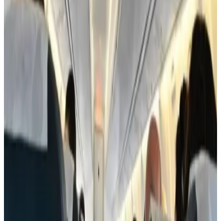
وذكر أنه اعتباراً من 9 يونيو، تضم قائمة المنع من التحليق في القارة
الأوروبية الآن 154 شركة طيران، حيث قد شهد آخر تحديث لـ"اللائحة
الأوروبية لسلامة الطيران" (ASL)، وهو التحديث رقم 48، إضافة
شركة "إير إكسبريس الجزائرية" لتصبح واحدة من بين 126 شركة
طيران من 16 دولة مدرجة على اللائحة بسبب قصور في الرقابة
على السلامة لدى سلطات الطيران المدني في تلك البلدان.
وتُحظر جميع شركات الطيران المعتمدة من السلطات المحلية في
الدول التالية من العمل في أوروبا: ليبيا والسودان وجيبوتي
وأفغانستان وأرمينيا والكونغو وجمهورية الكونغو الديمقراطية وغينيا
الاستوائية وإريتريا وليبيريا ونيبال وساو تومي وبرينسيب وسيراليون
وسورينام وتنزانيا، أما في أنجولا فيُمنع تحليق جميع شركات الطيران
في أجواء القارة، باستثناء شركة "TAAG Angola Airlines" و"Heli
Malongo".
وعلاوة على ذلك، حُظرت أيضاً 22 شركة طيران معتمدة في روسيا،
إضافة إلى "إير زيمبابوي" من زيمبابوي، و"أفيور إيرلاينز" من فنزويلا،
و"إيران آسمان إيرلاينز" من إيران، و"فلاي بغداد" و"الخطوط الجوية
العراقية"، وذلك بعد رصد "قصور خطير في معايير السلامة". أما في
حالة شركة "إيران إير" الإيرانية وشركات الطيران في جمهورية
كوريا الشعبية الديمقراطية، فتُفرض قيود تشغيلية تسمح لها بالتحليق
في أوروبا فقط عند استخدام طائرات محددة بعينها.