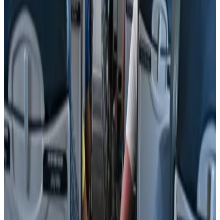
الوسوم التقنية:
#
شركات الطيران
#
الاتحاد الأوروبي
أخبار ذات صلة قد تهمك
كيف تتصرف إذا كان وزن حقيبتك زائداً في المطار؟ 4
حيل تغنيك عن دفع رسوم إضافية
06 أغسطس 2026
من بينها جفاف البشرة وانتفاخ المعدة.. 3 أعراض قد
تحدث لجسمك على متن الطائرة
06 أغسطس 2026
ليس للزينة.. تعرف على وظيفة زر "المخلل" في
الطائرات المقاتلة
05 أغسطس 2026