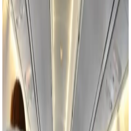
تضمت القائمة المحدثة لسلامة الطيران الأوروبية عدد من شركات
الطيران الممنوعة من التحليق في أوروبا، ومن بينها شركات من 4
دول عربية.
شركات الطيران الممنوعين من التحليق في
أوروبا
أعلنت المفوضية الأوروبية، الأسبوع الماضي، حظر شركة طيران
"إير إكسبرس ألجيريا" المتخصصة في قطاع النفط والغاز داخل
الجزائر، من العمل داخل الاتحاد الأوروبي، بعد تقييمات كشفت عن
مخاوف جدية تتعلق بالسلامة الجوية وعدم امتثال الشركة للمعايير
الدولية، في حين رفعت جميع شركات الطيران المعتمدة في
قيرغيزستان من قائمتها السوداء الخاصة بسلامة الطيران.
وبحسب موقع "يورو نيوز"، قالت المفوضية الأوروبية إن الشركة
الجزائرية أُدرجت على قائمة الاتحاد الأوروبي للسلامة الجوية، مما
يعني عدم السماح لها بتسيير رحلات داخل دول التكتل الأوروبي،
واوضح الموقع أن الهيئات التنظيمية الأوروبية تحافظ على رقابة
صارمة للتأكد من أن شركات الطيران التي تعمل في أجواء الاتحاد
الأوروبي تلتزم بمعايير السلامة الدولية، بما في ذلك المعايير الصادرة
عن منظمة الطيران المدني الدولي (ICAO)، مضيفاً أن أي شركة
تخفق في ذلك تُدرَج على قائمة الحظر من التحليق في الأجواء
الأوروبية.