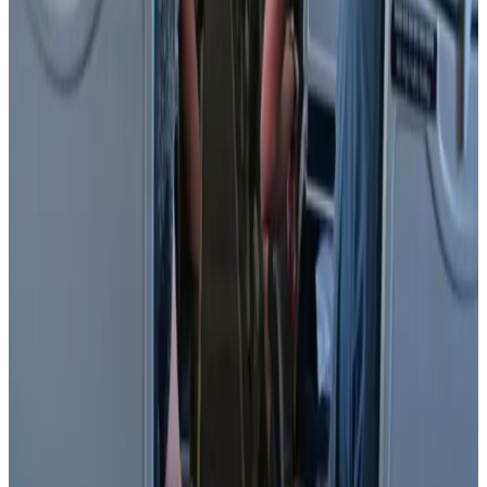
ماهو أفضل وقت لحجز تذاكر الطيران؟ نصيحة من خبيرة
سفر لتوفير 40% من قيمة الرحلة
29 يوليو 2026
رادار الأخبار
مطار نجران الدولي في السعودية.. حقائق وأرقام
مطارات
•
06 أغسطس 2026
كيف تتصرف إذا كان وزن حقيبتك زائداً في المطار؟ 4 حيل تغنيك
عن دفع رسوم إضافية
عالم الطيران
•
06 أغسطس 2026
القطرية تعلن استئناف رحلاتها إلى الكويت والبحرين وأربيل
طيران الخليج
•
06 أغسطس 2026