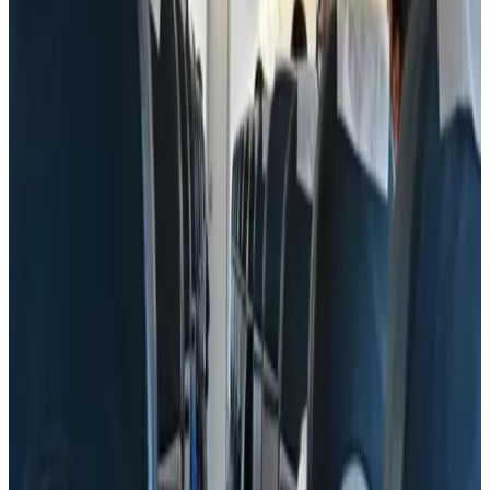
وفي المقابل، أزيلت الآن جميع شركات الطيران المعتمدة في
قرغيزستان من قائمة الحظر، اعترافا بما حققته بيشكيك من "تقدم
في تعزيز رقابة سلامة الطيران خلال الأعوام الـ20 الماضية"،
بحسب المفوضية.
ووفق موقع الجزيرة نت، تُعد قائمة السلامة الجوية للاتحاد الأوروبي
أداة رقابية أُطلقت عام 2006، وتضم شركات الطيران التي تُمنع من
العمل داخل الاتحاد أو تُفرض عليها قيود تشغيلية بسبب عدم
استيفائها معايير السلامة المعتمدة دولياً.
ويجري تحديث القائمة بشكل دوري استناداً إلى تقييمات فنية تشمل
أداء شركات الطيران وهيئات الطيران المدني في الدول المختلفة
ومدى التزامها بقواعد منظمة الطيران المدني الدولي.
تم تحديث الخبر في الساعة 2:45 مساءًا
قد يهمك أيضاً:
هل يجب أن يكون هاتفك بوضع الطيران أثناء الرحلة الجوية؟ أسرار
يجهلها الكثير من المسافرين
أيهما أفضل للمسافر؟ الطيران الاقتصادي أم التقليدي
سجل الخفايا.. أسرار الرموز المكتوبة على تذاكر الطيران