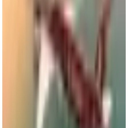
05 أغسطس 2026
ماهو أفضل وقت لحجز تذاكر الطيران؟ نصيحة من خبيرة
سفر لتوفير 40% من قيمة الرحلة
29 يوليو 2026
رادار الأخبار
خبراء السفر يكشفون عن 5 أخطاء شائعة في المطارات قد تكلفك
مئات الدولارات
مطارات
•
07 أغسطس 2026
بالأرقام.. الكشف عن السلاح الجوي الذي ستستفيدة السعودية من
اتفاقية مكة للدفاع
طيران السعودية
•
07 أغسطس 2026