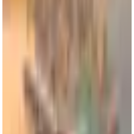
وقود الطيران المستدام.. ابتكار جديد يجعل المطارات العربية في
الصدارة عالميًا
الوسوم التقنية:
#
دلتا الأمريكية
#
الإنترنت الفضائي
#
أمازون
#
Amazon Leo
أخبار ذات صلة قد تهمك
كيف تتصرف إذا كان وزن حقيبتك زائداً في المطار؟ 4
حيل تغنيك عن دفع رسوم إضافية
06 أغسطس 2026
من بينها جفاف البشرة وانتفاخ المعدة.. 3 أعراض قد
تحدث لجسمك على متن الطائرة
06 أغسطس 2026
ليس للزينة.. تعرف على وظيفة زر "المخلل" في
الطائرات المقاتلة