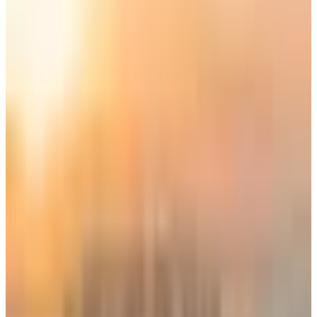
متى ستبدأ Amazon Leo بتزويد طائرات
دلتا بالإنترنت الفضائي؟
اعتبارًا من بداية 2028، ستبدأ شركة Amazon Leo بتزويد طائرات
دلتا الأمريكية بخدمة الإنترنت الفضائي، حيث سيتم تركيب الخدمة
بشكل مبدئي على 500 طائرة من أسطول الشركة.
ومن المتوقع أن تصل السرعة إلى 1 جيجابت/ثانية، وسيتم تقديم
الخدمة مجانًا لأعضاء برنامج الولاء الخاص بطيران دلتا.
وتعتمد خدمة أمازون على الأقمار الصناعية التي تعمل في المدار
الأرضي المنخفض "Low Earth Orbit"، بشكل مشابه لخدمة
ستارلنك من SpaceX.
تم تحديث الخبر في الساعة 7:45 مساءًا
قد يهمك أيضاً:
خلايا الرعد: لماذا يمنع الطيارون اختراق السحب البيضاء العملاقة؟
الرحلة رقم صفر.. كيف يتم اختبار الطائرات الجديدة قبل دخولها
الخدمة؟