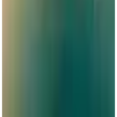
كيف تتصرف إذا كان وزن حقيبتك زائداً في المطار؟ 4 حيل تغنيك
عن دفع رسوم إضافية
عالم الطيران
•
06 أغسطس 2026
القطرية تعلن استئناف رحلاتها إلى الكويت والبحرين وأربيل
طيران الخليج
•
06 أغسطس 2026
مركز الأخبار الشامل
تصنيفات الملاحة
عالم الطيران
طيران السعودية
طيران الخليج
مطارات
نشرة الملاحة الجوية
كن أول من يتلقى تقارير "عالم الطيران" الحصرية والصفقات
الكبرى في بريدك.