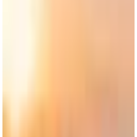
بينما تستمتع بفيلمك في المقصورة، تدور تحت قدميك في
بطن
الطائرة
(
Cargo Hold
)، عمليات لوجستية غامضة وحساسة، فـ
مخازن الشحن في الطائرات
ليست مجرد مستودعات للحقائب، بل
هي بيئات محكومة تكنولوجياً تنقل أشياء قد لا تتخيل وجودها معك
في نفس الرحلة.
كيف تعمل مخازن الشحن في بطن
الطائرة؟
يتم تقسيم
مخازن الشحن في الطائرات
إلى مناطق حرارية مختلفة،
منطقة الحقائب العادية تكون باردة، لكن هناك منطقة الشحن الحي
(AVI) التي يتم ضبط حرارتها وأوكسجينها بدقة لنقل الحيوانات الأليفة
أو الخيول الأصيلة، ويتم نقل الحيوانات وفق معايير دولية صارمة
لضمان سلامتها أثناء الرحلة.
شحن الأعضاء البشرية والذهب في بطن
الطائرة
المطارات تعتبر من أكبر ناقلي الثروات. تحت أقدام الركاب، قد توجد
صناديق مصفحة تحتوي على كميات كبيرة من الذهب أو الشحنات
الثمينة. أو حاويات مبردة تحتوي على أعضاء بشرية (قلب أو كلية)