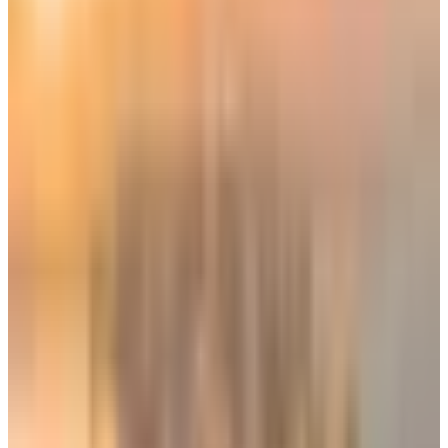
لعمليات زرع طارئة، ولها الأولوية القصوى في التفريغ فور الهبوط.
أسرار مخازن الشحن في الطائرات.. نظام
إطفاء الحريق بـ الهالون
لأن الوصول إلى
بطن الطائرة
مستحيل أثناء الطيران، يتم تزويد
المخازن بحساسات دخان ليزرية، في حال استشعار حريق، يطلق
النظام غاز الهالون الذي يخنق الأوكسجين فوراً دون إتلاف البضائع،
وهو نظام يعمل آلياً بالكامل دون تدخل بشري. ويستخدم لأنه لا يتلف
المعدات أو البضائع.
أسرار شحن الطائرات.. توازن المركز
الثقلي (Weight and Balance)
توزيع البضائع والحقائب تحت الركاب هو علم رياضي دقيق، يستخدم
موظفو الشحن برامج معقدة لحساب مركز الجاذبية أي خطأ في
وضع حاوية ثقيلة في الخلف بدلاً من الوسط قد يؤدي إلى ميل
مقدمة الطائرة للأعلى بشكل خطير أثناء الإقلاع، مما يسبب كارثة
الانهيار الجوي.
البضائع الخطرة (DGR).. الأمتعة الممنوع