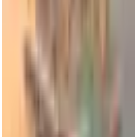
شحنها في الطائرات
هناك قائمة تنظيمية صارمة تتضمن الأشياء التي يمنع شحنها تماماً أو
تشحن ببروتوكول خاص، مثل بطاريات الليثيوم الضخمة أو المواد
الكيميائية المتطايرة، الطيار يُبلغ رسمياً عبر وثيقة تسمى (NOTOC)
بكل المواد الخطرة الموجودة تحته ليكون مستعداً لأي طارئ
كيميائي.
تم تحديث الخبر في الساعة 12:47 صباحاً
قد يهمك أيضاً:
لماذا توقف إنتاج الطائرات ذات طابقين؟
من الثعابين إلى القهوة.. مواقف غريبة أجبرت طائرات على الهبوط
الاضطراري
هبوط اضطراري لطائرة يونايتد 777 في مطار سان فرانسيسكو
الوسوم التقنية:
#
مخازن الشحن الجوي
#
بطن الطائرة
#
مصافي الشحن
#
الخطوط
الجوية
#
الرحلات الجوية
#
تكنولوجيا جوية
#
نقله البضائع
#
الأمان