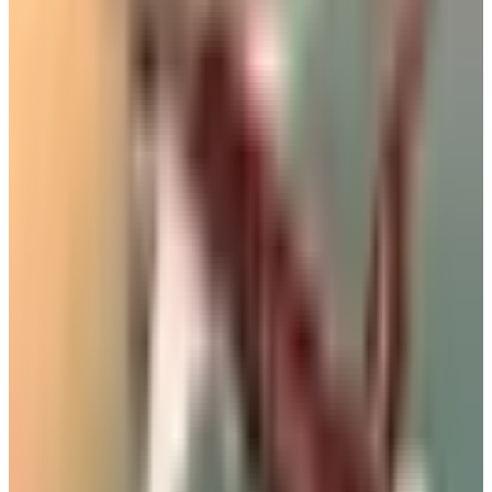
الجوي
#
أعضاء بشرية
#
الذهب
#
نظام إطفاء الحريق
#
توازن المركز
الثقلي
#
البضائع الخطرة
أخبار ذات صلة قد تهمك
كيف تتصرف إذا كان وزن حقيبتك زائداً في المطار؟ 4
حيل تغنيك عن دفع رسوم إضافية
06 أغسطس 2026
من بينها جفاف البشرة وانتفاخ المعدة.. 3 أعراض قد
تحدث لجسمك على متن الطائرة
06 أغسطس 2026
ليس للزينة.. تعرف على وظيفة زر "المخلل" في
الطائرات المقاتلة
05 أغسطس 2026
ماهو أفضل وقت لحجز تذاكر الطيران؟ نصيحة من خبيرة
سفر لتوفير 40% من قيمة الرحلة