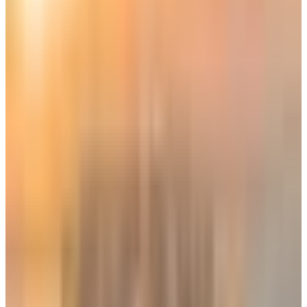
وكانت الجهات المختصة في
السعودية
، سبق أن حذرت من الإنسياق
وراء الشائعات والأخبار الغير صحيحة التي يتم تداولها على مواقع
التواصل الإجتماعي، وشددت على ضرورة أخذ المعلومات الصحيحة
من القنوات الرسمية.
شروط السفر من السعودية إلى الإمارات
السعودية
و
الإمارات
ضمن منظومة دول
مجلس التعاون الخليجي
،
لذلك السفر بين الدولتين لا يحتاج إلى الكثير من الشروط المعقدة،
حيث يُسمح للسعوديين السفر إلى الإمارات براً أو جواً وفق شروط