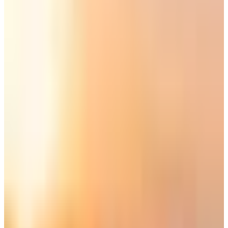
نفت مصادر مطلعة الأخبار المتداولة حول صدور قرار يمنع
السعوديين من السفر إلى الإمارات وتعليق الرحلات الجوية بين
البلدين
، ورغم التداول الوسع للخبر إلا أنه
غير صحيح
، ولم يتم نشره
عبر القنوات الرسمية للحكومة
السعودية
، مثل موقع
وزارة الداخلية
السعودية
أو وكالة الأنباء الرسمية "
واس
"، وهو ما يؤكد عدم صحته.
ما وراء إشاعة خبر منع السعوديين من
السفر إلى الإمارات وتعليق الرحلات الجوية
بين البلدين؟
تشهد العلاقات السعودية - الإماراتية، توتر كبير وهو ما أتاح المجال
لنشر العديد من الشائعات التي تهدف إلى تعميق فجوة الخلاف بين
البلدين، من بينها خبر
منع السعوديين من السفر إلى الإمارات وتعليق
الرحلات الجوية بين البلدين
.
مروجوا هذه الشائعات استغلوا الخلافات بين البلدين، كما استغلوا
تعميم قديم من وزارة الداخلية السعودية يقضي
بمنع السعوديين من
السفر إلى الإمارات
وإثيوبيا و فيتنام، وبعد التأكد من التعميم
المتداول تبين أنه صدر عن وزارة الداخلية السعودية في شهر يوليو
عام 2021، أبان انتشار فيروز كورونا (كوفيد - 19).