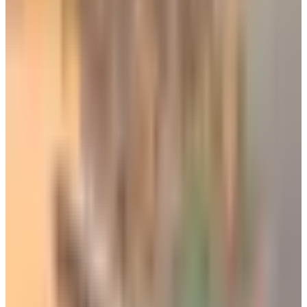
بسيطة، تشمل:
- جواز سفر ساري المفعول لمدة ثلاثة أشهر على الأقل، أو بطاقة
وطنية سعودية صالحة لمدة ثلاثة أكثر على الأقل، وأن تكون أصلية
وليست رقمية أو الكترونية كتلك التي تُستخدم عبر تطبيق
“ابشر” وتطبيق “توكلنا”.
- إبراز تذاكر طيران السفر. مع ضرورة وجود تذكرة عودة.
- إصدار وثائق سفر مستقلة للأطفال ومنفصلة عن وثائق الأهل.
شركات الطيران التي توفر رحلات جوية من
السعودية إلى الإمارات
توجد العديد من شركات الطيران التي توفر رحلات جوية مباشرة
ومنتظمة من السعودية إلى الإمارات، أبرزها
الخطوط الجوية
السعودية
، وطيران ناس (
flynas
)، وطيران أديل (
flyadeal
)، وفلاي
دبي (
flydubai
)، وطيران الإمارات (
Emirates
)، والاتحاد للطيران،
و
العربية للطيران
. وعادة ما تنطلق الرحلات من (الرياض، جدة،
الدمام)، وتصل إلى (دبي، أبوظبي، الشارقة).
قد يهمك أيضاً: