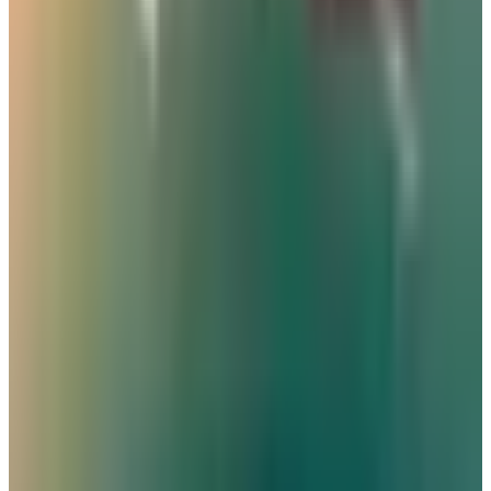
خبراء السفر يكشفون عن 5 أخطاء شائعة في المطارات قد تكلفك
مئات الدولارات
مطارات
•
07 أغسطس 2026
بالأرقام.. الكشف عن السلاح الجوي الذي ستستفيدة السعودية من
اتفاقية مكة للدفاع
طيران السعودية
•
07 أغسطس 2026
مطار نجران الدولي في السعودية.. حقائق وأرقام
مطارات
•
06 أغسطس 2026
كيف تتصرف إذا كان وزن حقيبتك زائداً في المطار؟ 4 حيل تغنيك
عن دفع رسوم إضافية
عالم الطيران
•
06 أغسطس 2026
القطرية تعلن استئناف رحلاتها إلى الكويت والبحرين وأربيل
طيران الخليج
•
06 أغسطس 2026