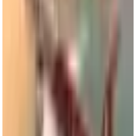
كيف تكسر أسعار طيران فلاي ناس Flynas وتحجز تذكرة بأرخص
قيمة ممكنة؟
عاجل: طيران ناس يحدد موعد نهاية تعليق الرحلات إلى 6 دول
عربية
بعد 75 يوماً من التشغيل.. الخطوط الجوية السعودية تختتم موسم
حج 1447هـ
الوسوم التقنية:
#
السعودية
#
الإمارات
#
رحلات جوية
#
منع السفر
#
تعليق
الرحلات
#
شروط السفر
#
جواز سفر
#
تذاكر طيران
#
شركات
طيران
#
دول مجلس التعاون الخليجي
#
كورونا
#
كوفيد-19
#
منع
السعوديين من السفر إلى الإمارات
أخبار ذات صلة قد تهمك
بالأرقام.. الكشف عن السلاح الجوي الذي ستستفيدة
السعودية من اتفاقية مكة للدفاع
07 أغسطس 2026