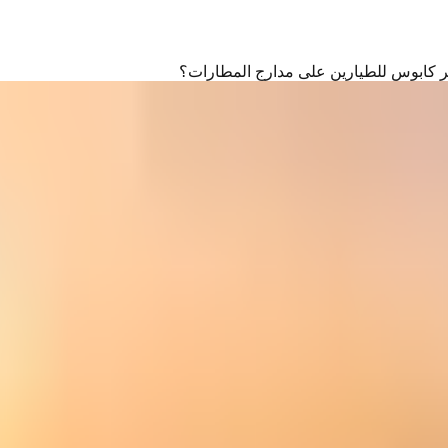
 أخطر كابوس للطيارين على مدارج المطارات؟
 أخطر كابوس للطيارين على مدارج المطارات؟
 في مطار ميونيخ (د.ب.أ)
هبوط الطائرات ويجبر الطيارين على إجراءات دقيقة قد تصل إلى إغلاق 
من
الجليد الأسود (Black Ice) على مدارج المطارات
، وهو
طبقة شفافة من
ت الأطنان تنزلق كقطعة صابون فوق الرخام.
خشونة السطح (Mu-Meter)، ويتم إعطاء الطيار تقريراً يسمى , قيمة الاحتكاك , ليقرر هل يستطيع التوقف بسلام أم لا.