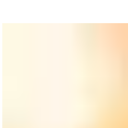
المطار بالكامل
"
 الجليد تكسو المدرج وتجعله يبدو كالمرآة
،
وبسبب شفافيتها لا