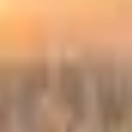
يسبب تآكل المعادن؛ بل تُستخدم مواد كيميائية غالية جداً (مثل اليوريا
ابح اليدوية، بل يرفع قلابات الأجنحة لأقصى درجة ويعكس دفع المحركات
أو يساراً بفعل الرياح الجانبية على مدرج جليدي؛ هنا يصبح التوجيه مستحي
رين
ة
#
الاحتكاك
#
الرمل
#
المواد الكيميائية
#
كوابح الهواء
#
الانزلاق الجانبي