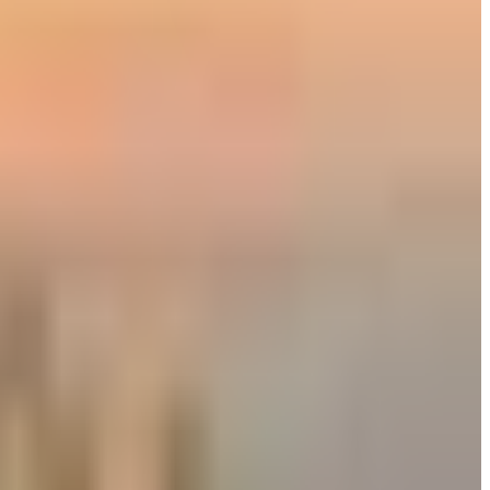
- الرمال والمواد الكيميائية
: لا يُستخدم الملح العادي في
المطارات
لأنه 
- كوابح الهواء
: عند
الهبوط
على مدرج متجمد، لا يعتمد الطيار على المك
- الانزلاق الجانبي
: أخطر لحظة هي عندما تبدأ الطائرة بالانحراف يميناً 
- إغلاق المطار
: إذا وصلت قيمة الاحتكاك لمستوى (Unreliable)، يتم إغلاق المدرج فوراً، وتُحول جميع الرحلات لمطارات أخرى، لأن المغامرة بالهبوط في هذه الظروف تعني كارثة محققة.
قد يهمك أيضاً:
الأرض التي لا تنام.. لماذا يتم تغيير مسارات مدارج الطائرات فجأة؟
هل يوجد ملابس ممنوع ارتداؤها في مطار دبي؟ تعليمات هامة للمساف
9 أشياء لا تفعلها في المطار.. أخطرها رقم 5 وقد يتسبب بمنعك من صعود الطائرة
الوسوم التقنية:
#
الجليد الأسود
#
مدارج المطارات
#
الطيارين
#
الجليد
#
المطارات المتجمد
أخبار ذات صلة قد تهمك
خبراء السفر يكشفون عن 5 أخطاء شائعة في المطارات قد تكلفك مئات الدولارات