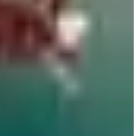
مطارات
•
07 أغسطس 2026
بالأرقام.. الكشف عن السلاح الجوي الذي ستستفيدة السعودية من اتفا
طيران السعودية
•
07 أغسطس 2026
مطار نجران الدولي في السعودية.. حقائق وأرقام
مطارات
•
06 أغسطس 2026
كيف تتصرف إذا كان وزن حقيبتك زائداً في المطار؟ 4 حيل تغنيك عن دفع رسوم إضافية
عالم الطيران
•
06 أغسطس 2026
القطرية تعلن استئناف رحلاتها إلى الكويت والبحرين وأربيل
طيران الخليج
•
06 أغسطس 2026
مركز الأخبار الشامل
تصنيفات الملاحة
عالم الطيران
طيران السعودية
طيران الخليج
مطارات