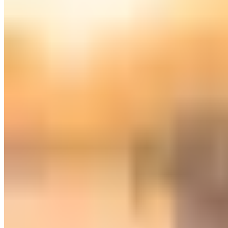
) ورمال ساخنة لزيادة التماسك بين الإطارات والأسفلت.
 بقوة لإبطاء السرعة باستخدام الهواء فقط.
لاً وتصبح الطائرة تحت رحمة قوانين الفيزياء.