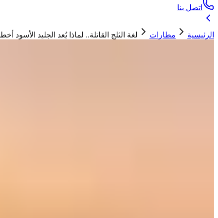
اتصل بنا
الرئيسية
مطارات
لغة الثلج القاتلة.. لماذا يُعد الجليد الأسود
مطارات
لغة الثلج القاتلة.. لماذا يُعد الجليد الأسود
حسان ابو تيم
23 فبراير 2026
صورة تعبيرية.. كاسحة ثلوج تسير أمام طائرة وسط عاصفة ثلجية
"
الجليد الأسود على مدرجات المطارات خطر خفي لا يُرى بالعين، يهدد 
في
المطارات المتجمدة
، لا يخاف الطيار من الثلج الأبيض بقدر خوفه 
يمكن للطيار رؤيتها بالعين المجردة، مما يجعل الطائرة التي تزن مئا
- اختبار الاحتكاك
: تخرج سيارات خاصة للمدرج قبل
هبوط الطائرات
لتقييم مدى 