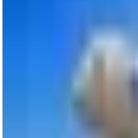
 بلدك الأم، فإن جواز سفرك قد يمنحك امتيازات عظيمة أو عراقيل
 جيوغرافيك