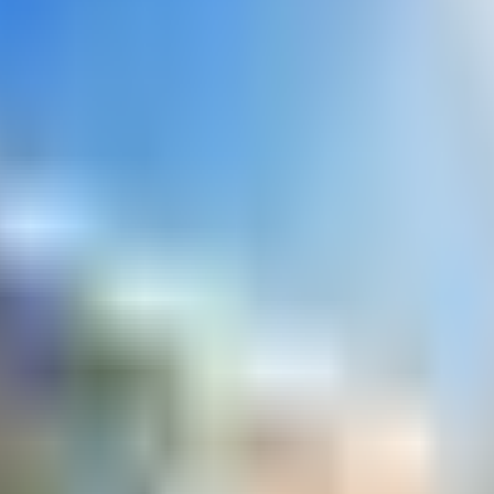
 السفر أصبح اليوم أهم وثيقة تتيح لك النتقل بحرية بين الدول، وبحسب
م… ما الفرق بينهما؟
إجابة سوف تصدم
ثائق السفر
#
تكنولوجيا جواز السفر
#
بيومترية
#
سياسة الهجرة
#
ناشيونال