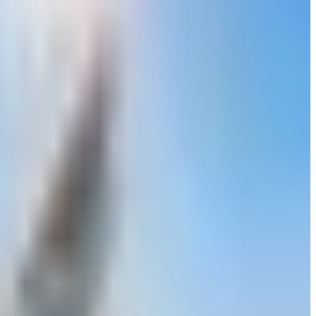
الخلاصة
ليس من السهل تطبيق القواعد إلا عندما يكون هناك اتفاق عليها، جواز
ومعاناة شديدة.
المصدر : ناشيونال جيوغرافيك
تم تحديث الخبر في الساعة 1:21 صباحاً
قد يهمك أيضاً:
ما سر الأضواء الخارجية في الطائرات وكيف تمنع التصادم في الجو؟
بوينج و إيرباص: قطبين مهيمنين على صناعة الطيران المدني في العال
ماذا تعني الخطوط البيضاء التي تظهر خلف الطائرة أثناء التحليق؟ ال
الوسوم التقنية:
#
جواز السفر
#
تاريخ جواز السفر
#
هجرة
#
عصبة الأمم
#
قوانين الهجرة
#
و
أخبار ذات صلة قد تهمك