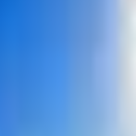
شفهي: أن يعترف الحاكمان بسلطة بعضهما البعض، وأن تجاوز الحدود ل
عقيدًا؟
ن دولة الى اخرى يمر بنظام أمني اكثر تعقيداً من الماضي، ولكن هذه الو
يطية.
لايات المتحدة الأمريكية، كان معظمهم مُهيّئين للمرور عبر جزيرة 
 بما يكفي في غياب معيار عالمي لتحديد الوثائق.
كّنوا من المرور بدونها.
أصدرت الولايات المتحدة قانون الحصص الطارئة لعام 1921 ، ثم قانون الهجرة لعام 924
، وشدد الحدود بين الشرعية وعدم الشرعية، ووسع نطاق فئات الاستبع