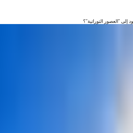
 إلى "العصور التوراتية"؟
"العصور التوراتية"؟
 السفر
 وكيف أصبحت وثيقة سفر ضرورية لأي رحلة دولية، وتعرف على المعايير
السفر
إلى العصر التوراتي، ففي الكتاب المقدس ذُكر أن ملك فارس منح 
رخ مارتن لويد أن في روما القديمة والصين أيضاً، حمل المسافرون رسا