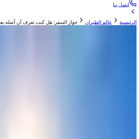
اتصل بنا
الرئيسية
عالم الطيران
جواز السفر: هل كنت تعرف أن أصله يعود
عالم الطيران
جواز السفر: هل كنت تعرف أن أصله يعود إلى 
ابو تيم
24 مارس 2026
أصل جواز السفر في العصور التوراتية والتطورات الحديثة لجواز
"
اكتشف أصل جواز السفر في العصور التوراتية وتطوراته عبر التاريخ،
قديماً كان عبور الحدود بين الدول أقل تعقيدًا، ويمكن تتبع أصول
جواز 
ليمروا به بسلام إلى مملكة يهوذا.
وفي كتاب "جواز السفر: تاريخ أكثر وثائق الإنسان سفراً"، يوضح المؤ
ممراً آمناً من وإلى المملكة لغرض مفاوضاته.