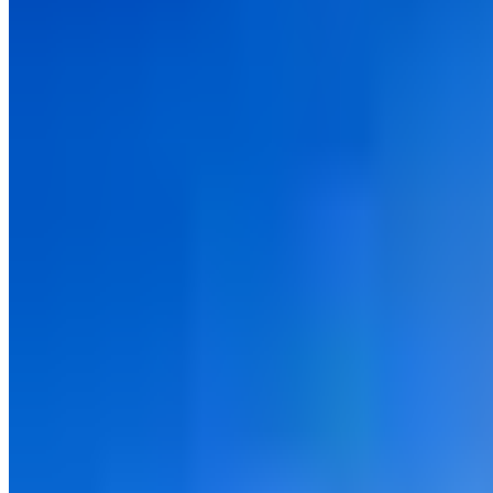
ن يتسبب في نشوب حرب.
ثائق الدولية للسفر تعتبر إنجازات مذهلة من التكنولوجيا الحديثة في
إليس، حيث خضعوا لفحص سريع للأمراض، واستُجوبوا، وفي أغلب
1، للحد من تدفق المهاجرين، وبموجب هذه القوانين، فرض الكونغرس حظرًا على معظم الهجرة من آسيا، ووضع نظام
اد والترحيل.