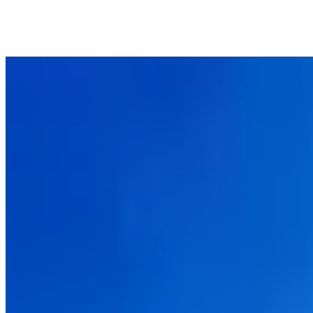
 الحديثة لجواز السفر
"
ساقيه الخاص "نحميا" رسائل مرور آمنة الى "ولاة عبر نهر الفراة"
ئل مماثلة قبل قرون، صُممت كـ "تصريح مرور آمن" وذلك لمنح العدو