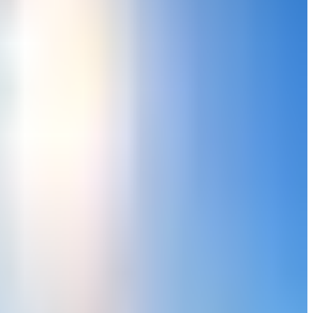
لم يكن هذا أكثر من مجرد التماس مكتوب بمثابة نوع من الاتفاق ال
كيف تطور جواز السفر ليصبح نظامًا أمنيًا أكثر ت
مفهوم المعيار العالمي لجواز السفر جديد نسبياً، حيث اصبح الانتقال م
شكل رقائق إلكترونية، وصور ثلاثية الأبعاد، وصور بيومترية، ورموز شر
المعايير الحديثة (ماقبل جواز السفر)
في مطلع القرن الماضي كان هناك تدفق شبه مستمر للمهاجرين الى الو
الحالات، سُمح لهم بمواصلة رحلاتهم إلى الداخل. كان هذا الإجراء سهلاً
أما الآن، ومع تصدّر سياسة الهجرة المشهد العالمي، يصعب تخيّل كيف تم
الظهور الأول لجواز السفر
في أعقاب الحرب العالمية الأولى عام 1920، ظهرت فكرة معيار جواز سفر عالمي، حيث تبنت هذه الفكرة "هيئة عصبة الأمم" التي كانت مكلفة في الحفاظ على السلام.
حصص قائم على الأصول القومية لتقييد الهجرة من شرق وجنوب أوروبا