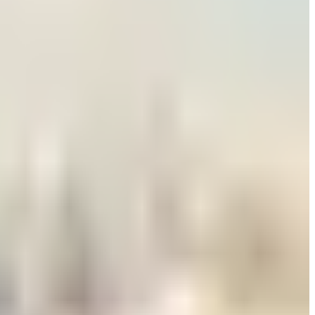
ليس للزينة.. تعرف على وظيفة زر "المخلل" في الطائرات المقاتلة
عالم الطيران
•
05 أغسطس 2026
هل العسل مسموح على الخطوط الجوية الكويتية؟ إعرف قبل التوجه إ
طيران الخليج
•
05 أغسطس 2026
هبوط طائرتين في مطار صنعاء اليوم الأربعاء.. هل تم استئناف الرحل
مطارات
•
05 أغسطس 2026
4 أشياء يجب تسجيلها عند الحجز.. تعميم جديد من الخطوط الجوية اليمنية لجميع الوكلاء
طيران الخليج
•
04 أغسطس 2026
أجمل خبر لعملاء طيران الجزيرة.. خصومات تصل إلى 50% على رحلات الخليج
طيران الخليج
•
04 أغسطس 2026
مركز الأخبار الشامل
تصنيفات الملاحة