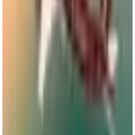
29 يوليو 2026
رادار الأخبار
خبراء السفر يكشفون عن 5 أخطاء شائعة في المطارات قد تكلفك
مئات الدولارات
مطارات
•
07 أغسطس 2026
بالأرقام.. الكشف عن السلاح الجوي الذي ستستفيدة السعودية من
اتفاقية مكة للدفاع
طيران السعودية
•
07 أغسطس 2026
مطار نجران الدولي في السعودية.. حقائق وأرقام
مطارات
•
06 أغسطس 2026