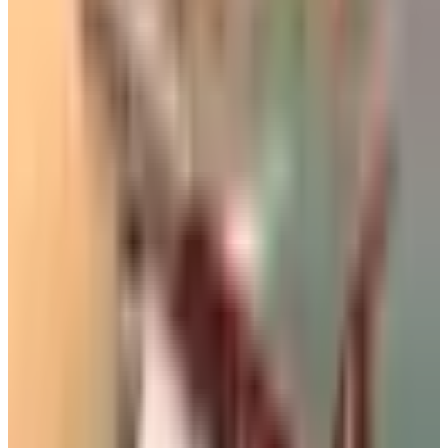
السفر
#
مكافآت الفرسان
أخبار ذات صلة قد تهمك
بالأرقام.. الكشف عن السلاح الجوي الذي ستستفيدة
السعودية من اتفاقية مكة للدفاع
07 أغسطس 2026
الطيران في السعودية بالأرقام.. إنجازات غير مسبوقة
ضمن رؤية 2030
06 أغسطس 2026
فيديو يوثق لحظة الهبوط في أصعب مطار في
السعودية.. اختبار حقيقي لمهارة الطيارين
02 أغسطس 2026
تصنع التفوق في كل سماء.. تعرف على الطائرة التي
تعتمد عليها القوات الجوية الملكية السعودية في المهام
الصعبة