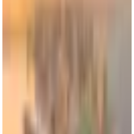
عروض
الخطوط السعودية
في
يوم التأسيس
، تتضمن أيضًا إضافة
أميال بنسبة 99% عند شراء أميال
مكافآت الفرسان
، وذلك خلال
الفترة من 19 إلى 28 فبراير 2026.
يمكن الإطلاع على عروض الخطوط السعودية في يوم التأسيس،
وحجز التذاكر المخفضة عن طريق الموقع الرسمي للشركة (
من هنا
)
قد يهمك أيضاً:
الخطوط السعودية تعلن عن بشرى سارة.. اتفاقيات جديدة في شهر
أبريل لتعزيز خدمة المسافرين
الخطوط السعودية تمدد تعليق الرحلات إلى 7 وجهات دولية.. تعرف
على الموعد الجديد
إضراب طيارو لوفتهانزا يربك بعض الرحلات من السعودية
الوسوم التقنية:
#
عروض يوم التأسيس
#
الخطوط السعودية
#
رحلات داخلية
#
أسعار
مخفضة
#
يوم التأسيس السعودي
#
2026
#
درجة الضيافة
الاقتصادية
#
درجة الضيافة الأساسية
#
فترة العروض
#
فترة