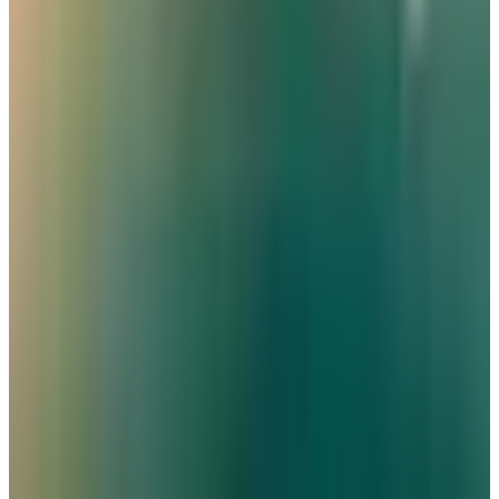
كيف تتصرف إذا كان وزن حقيبتك زائداً في المطار؟ 4 حيل تغنيك
عن دفع رسوم إضافية
عالم الطيران
•
06 أغسطس 2026
القطرية تعلن استئناف رحلاتها إلى الكويت والبحرين وأربيل
طيران الخليج
•
06 أغسطس 2026
مركز الأخبار الشامل
تصنيفات الملاحة
عالم الطيران
طيران السعودية
طيران الخليج
مطارات
نشرة الملاحة الجوية
كن أول من يتلقى تقارير "عالم الطيران" الحصرية والصفقات
الكبرى في بريدك.