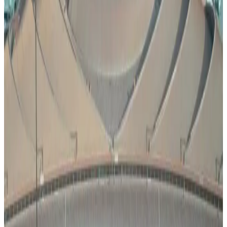
مطار نجران الدولي في السعودية.. حقائق وأرقام
مطارات
•
06 أغسطس 2026
كيف تتصرف إذا كان وزن حقيبتك زائداً في المطار؟ 4 حيل تغنيك
عن دفع رسوم إضافية
عالم الطيران
•
06 أغسطس 2026
القطرية تعلن استئناف رحلاتها إلى الكويت والبحرين وأربيل
طيران الخليج
•
06 أغسطس 2026
الطيران في السعودية بالأرقام.. إنجازات غير مسبوقة ضمن رؤية
2030
طيران السعودية
•
06 أغسطس 2026
مركز الأخبار الشامل
تصنيفات الملاحة