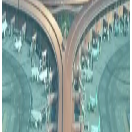
دشنت شركة طيران ناس السعودية رحلاتها إلى عدد من الوجهات
الأوروبية الجديدة، وأعلنت تسيير رحلات مباشرة بين الرياض وكلٍ
من ميونخ وبودابست.
رحلات طيران ناس إلى الوجهات الأوروبية
الجديدة
أوضحت شركة طيران ناس السعودية أن رحلاتها الجديدة بين الرياض
والوجهات الأوروبية الجديدة سوف تكون بمعدل ثلاث رحلات
أسبوعية ميونخ، وثلاث رحلات أسبوعية إلى بودابست.
وأفادت الناقلة الاقتصادية السعودية أن هذه الرحلات تأتي ضمن
خطة توسيع شبكتها المتنامية خلال صيف 2026، مؤكدةً أنها تشغل
خلال الصيف رحلات موسمية مباشرة إلى أكثر من 25 وجهة في
آسيا وأفريقيا وأوروبا، انطلاقًا من الرياض وجدة والدمام والمدينة
المنورة وأبها والقصيم.
تم تحديث الخبر في الساعة 2:37 صباحًا
قد يهمك أيضاً:
مطارات السعودية تستقبل آلاف المسافرين العالقين بعد اضطرابات
الطيران في المنطقة