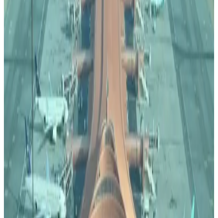
أكبر صفقة في عالم الطيران.. 150 طائرة جديدة ستنظم إلى
أسطول الخطوط الجوية السعودية
الممنوع والمسموح.. تحديث قائمة المواد المحظورة على الخطوط
السعودية
الوسوم التقنية:
#
شركة طيران ناس
#
رحلات طيران ناس إلى ميونخ
#
رحلات طيران
الرياض بودابست
أخبار ذات صلة قد تهمك
بالأرقام.. الكشف عن السلاح الجوي الذي ستستفيدة
السعودية من اتفاقية مكة للدفاع
07 أغسطس 2026
الطيران في السعودية بالأرقام.. إنجازات غير مسبوقة
ضمن رؤية 2030