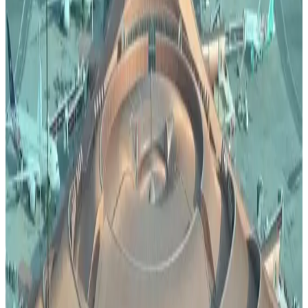
06 أغسطس 2026
فيديو يوثق لحظة الهبوط في أصعب مطار في
السعودية.. اختبار حقيقي لمهارة الطيارين
02 أغسطس 2026
تصنع التفوق في كل سماء.. تعرف على الطائرة التي
تعتمد عليها القوات الجوية الملكية السعودية في المهام
الصعبة
29 يوليو 2026
رادار الأخبار
بالأرقام.. الكشف عن السلاح الجوي الذي ستستفيدة السعودية من
اتفاقية مكة للدفاع
طيران السعودية
•
07 أغسطس 2026