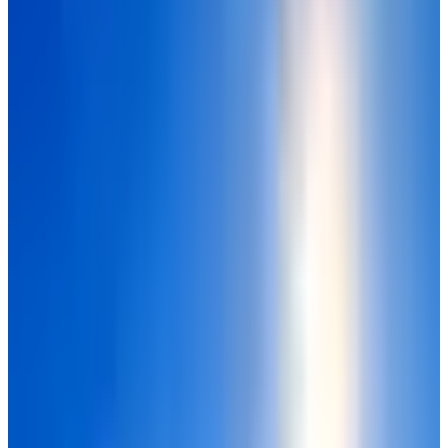
"
تعرف على آلية عمل نظام الهبوط الآلي في الطائرات، وكيف نجح
النظام الهبوط بطائرة "Beechcraft Super King Air B200" دون أي
تدخل بشري
"
نظام الهبوط الآلي في الطائرات
موجود منذ عقود، وكان الطيارون
يستخدمونه إما لتجربة النظام أو كنوع من المساعدة،
وفي 20
ديسمبر 2025 بأمريكا، هبطت أول طائرة في العالم باستخدام نظام
الهبوط الآلي بالكامل، في وضع إضظراري حقيقي، حين أقلعت
طائرة "Beechcraft Super King Air B200" من أسبن بولاية
كولورادو، وأثناء تحليقها على ارتفاع حوالي 23,000 قدم، تعرضت
الطائرة لفقدان سريع ومفاجئ في ضغط الكابينة ماسبب حالة
طوارئ ليتدخل النظام تلقائي وينفذ هبوط آلي بالكامل.
هل كان الطيارين بوعيهما أثناء تفعيل نظام
الهبوط الآلي في الطائرات؟
تعرض الطيارين لنقص في الأكسجين ولم يفقدا الوعي تمامًا، لكن
هذه الحالة تسبب الدوار وتشتت الانتباه وبطء في اتخاذ القرار، هذا
يعني أنهما على الأرجح كانوا مغيبين جزئياً وغير قادرين على الهبوط
الآمن، فقام
نظام الهبوط الآلي
بتولي مهمة الهبوط كاملاً قبل أن
تتطور الحالة وقبل حدوث كارثة.
ماذا يقصد بـ فقدان ضغط الكابينة