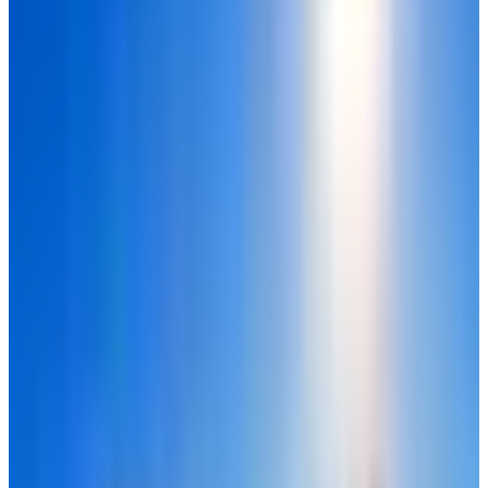
(Depressurization)؟
عندما يحدث فقدان ضغط الكابينة للطائرة، هذا يعني أن هناك تسرب
للهواء إلى الخارج، وكلما زاد ارتفاع الطائرة عن الأرض كلما أصبح
الهواء رقيقاً جداً والأكسجين غير كافٍ للبقاء على قيد الحياة.
وللتوضيح أكثر، فإن
المعنى التقني لفقدان ضغط الكابينة هو أن
الطائرة يتم تصميمها ليكون ضغط الهواء بداخلها يشبه ضغط الهواء
عند مستوى سطح البحر أو ارتفاع منخفض على الأرض، حتى يتمكن
الركاب من التنفس بشكل طبيعي، فإذا حدث "فقدان مفاجئ" يعني
أن هناك خلل تقني أو ثقب أدى لتساوي ضغط الهواء داخل الطائرة
مع ضغط الهواء الخارجي الضغيف جداً.
كيف يتفعل نظام الهبوط الآلي في الطائرات
تلقائياً ويوجه الطائرة إلى اقرب مطار
مناسب للهبوط؟
تستخدم الطائرة نظام
"
Garmin Emergency Autoland
"، وهو
تقنية حصلت على جوائز عالمية، تم تصميمها خصيصاً في حالات
الطوارئ المشابهة لهذه الحادثة كـ خط دفاع اخير وآمن، وقد صمم
نظام الهبوط الآلي في الطائرات ليتدخل تلقائياً خلال وقت محدد من