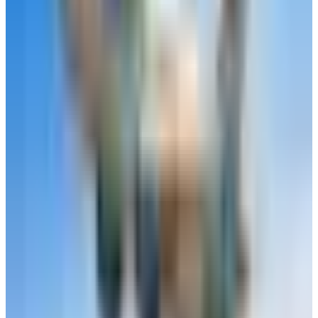
تم تحديث الخبر في الساعة 11:48 مساءًا
قد يهمك أيضاً:
البطل الحقيقي للطيران.. هذا العنصر يمنع سقوط الطائرة إذا توقف
محركها وهي تطير
الطيران فوق القطب الشمالي: لماذا يخشى الطيارون التحليق فوق
قمة العالم؟
هل حمل الشواحن المحمولة مسموح على الطائرة؟ ضوابط يجب
معرفتها قبل التوجه إلى المطار
الوسوم التقنية:
#
الهبوط الآلي في الطائرات
#
هبوط الطائرة بدون طيار
#
هبوط
الطائرة بدون تدخل بشري
#
الهبوط الآلي