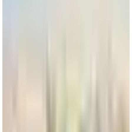
رادار الأخبار
ليس للزينة.. تعرف على وظيفة زر "المخلل" في الطائرات المقاتلة
عالم الطيران
•
05 أغسطس 2026
هل العسل مسموح على الخطوط الجوية الكويتية؟ إعرف قبل
التوجه إلى المطار
طيران الخليج
•
05 أغسطس 2026
هبوط طائرتين في مطار صنعاء اليوم الأربعاء.. هل تم استئناف
الرحلات في المطار؟
مطارات
•
05 أغسطس 2026
4 أشياء يجب تسجيلها عند الحجز.. تعميم جديد من الخطوط الجوية
اليمنية لجميع الوكلاء