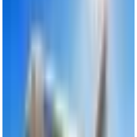
إطلاق إنذار الضغط "في حال لم يقم الطيار بإستجابة بشرية للانذار".
في حادثة
طائرة "Beechcraft Super King Air B200
"،
عندما
استشعر النظام بانخفاض الضغط، تفعّل تلقائياً، وقام بإرسال رمز
الطوارئ العالمي (7700) وبث رسائل صوتية آلية للمراقب الجوي
تفيد بأن "الطيار غير قادر على التحكم"
، بالرغم من أن الطيارين
كانوا لايزالون بوعيهم لكنهم اختاروا ترك النظام يكمل المهمة لضمان
الأمان في ظل ظروفهم الغير آمنه، اختار النظام آلياً "مطار روكي
ماونتن ميتروبوليتان" كونه أقرب مطار مناسب للهبوط، وقام بتوجيه
الطائرة، وتعديل معدات الهبوط، وهبط بها بسلام تام دون أي تدخل
بشري.
اثبتت هذه الحادثة مدى قدرة وذكاء نظام الهبوط الآلي في الطائرات،
وقدرته الذاتية على سرعة التصرف في المواقف الطارئة الحقيقية
لإنقاذ الأرواح والهبوط بالطائرة بأمان.