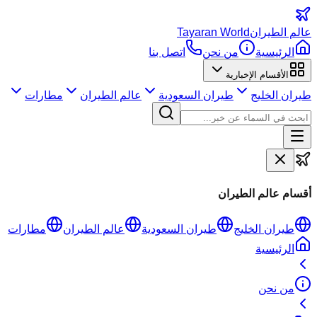
عالم
الطيران
Tayaran World
الرئيسية
من نحن
اتصل بنا
الأقسام الإخبارية
طيران الخليج
طيران السعودية
عالم الطيران
مطارات
أقسام عالم الطيران
طيران الخليج
طيران السعودية
عالم الطيران
مطارات
الرئيسية
من نحن