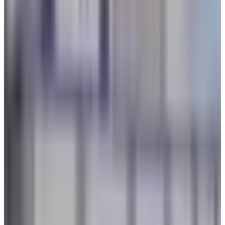
22 يوليو 2026
خلف الكواليس..ماذا يحدث في المطار قبل إقلاع أول
رحلة كل صباح؟
22 يوليو 2026
رادار الأخبار
من بينها جفاف البشرة وانتفاخ المعدة.. 3 أعراض قد تحدث لجسمك
على متن الطائرة
عالم الطيران
•
06 أغسطس 2026
ليس للزينة.. تعرف على وظيفة زر "المخلل" في الطائرات المقاتلة
عالم الطيران
•
05 أغسطس 2026