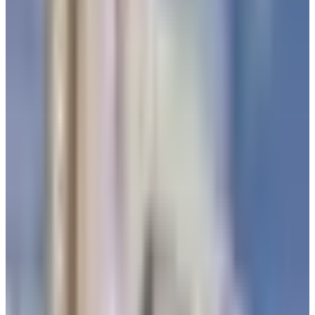
الأممية بشكل مستمر.
وأضاف أن وزير النقل في الحكومة اليمنية محسن العمري، مهتم
بافتتاح مطار مأرب أمام المسافرين بأسرع وقت ممكن، وقد كلف
مديرًا للمطار لمتابعة استكمال الإنشاء. حسب قوله.
مطار مأرب الدولي.. الإعتماد والتجهيز
والتصميم
يشار إلى أن محافظ مأرب عضو مجلس القيادة اليمني، الشيخ
سلطان العرادة، سبق أو وضع حجر الأساس لمشروع مطار مأرب
الدولي في 28 سبتمبر 2023م. بتمويل سعودي.
وكان السفير السعودي لدى اليمن، محمد بن سعيد آل جابر، قد أعلن
في 10 نوفمبر 2018م، اعتماد مشروع مطار مأرب الدولي ضمن
مشاريع
البرنامج السعودي لتنمية وإعمار اليمن
، بتوجيه من خادم
الحرمين الشريفين وولي العهده الأمير محمد بن سلمان، كأحد
المشاريع الداعمة للشعب اليمني.
وأضاف آل جابر، إن المشروع يحتوي أحدث أنظمة التشغيل للمدرج
وساحة الطائرات، و أنظمة نقل العفش والتفتيش الأمني، وسيعمل
بطاقة استيعابية لـ 2 مليون مسافر سنويا بواقع 3 رحلات في وقت
واحد، وسيوفر 5000 وظيفة خلال فترة التنفيذ و10 آلاف وظيفة غير