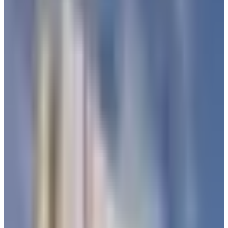
كشفت الصحفي أحمد ماهر المستشار الإعلامي لوزير النقل في
اليمن، عن توجه حكومي لافتتاح مطار مأرب الدولي في مدينة مأرب
الواقعة شمال شرق العاصمة اليمنية صنعاء، بهدف ربط المدينة بعدد
من الوجهات الداخلية والدولية وتسهيل السفر على أبنائها.
تجهيز مطار مأرب الدولي لافتتاحه رسميًا
أمام المسافرين
رصد موقع "
عالم الطيران
"،
تغريدة للصحفي اليمني أحمد ماهر على
الفيسبوك، أكد فيها التجهيزات جارية في مطار مأرب لافتتاحه رسميًا
أمام المسافرين
، وأوضح أن مدرج المطار جاهز منذ سنوات،
والمباني تم تشييدها، وكذلك البرج قيد الإنشاء وقد يكتمل البناء نهاية
هذا العام 2026.
وكان وزير النقل اليمني قد أثار ضجة واسعة خلال اليومين الماضيين
بعد تعيينه مديراً لمطار مأرب الدولي، وسخر عدد من الناشطين
اليمنيين من قرار تعيين مديراً للمطار الغير موجود حسب قولهم.
الصحفي أحمد ماهر الذي يعمل مستشاراً لوزير النقل للشؤون
الإعلامية، رد على حملة السخرية وأكد وجود مطار خاص في مدينة
مأرب، وتحديدًا في منطقة (تداوين)، وأوضح أن المطار حاليًا قيد
الإنشاء ويستقبل رحلات خاصة من التحالف العربي وزيارات البعثات