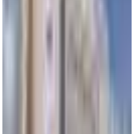
مباشرة، و1000 وظيفة في فترة التشغيل.
وأوضح بأن مطار مأرب الدولي من تصميم شركة متخصصة أمريكية
عملت على تصميم مطار شيكاغو وسانت لويس ومجموعة من
المطارات الدولية والداخلية في السعودية، ويتم تنفيذه بالتنسيق مع
هيئة الطيران المدني السعودي وهيئة الطيران المدني اليمني.
ووفقًا للمعلومات التي تم إعلانها في ذلك الوقت فإن المشروع
يشمل 14 منشأة ومباني وصالات المطار، بالإضافة إلى الساحات
والمواقف والطرقات، والرصف للمدرج والمدخل، مع مراعاة طول
المدرج الذي يبلغ 3 كيلومترات تقريبًا، بالإضافة إلى التجهيزات الفنية
الأخرى وفق المعايير الدولية في التجهيز والسلامة، حسب تصريحات
رئيس هيئة الطيران المدني في اليمن، صالح بن نهيد.