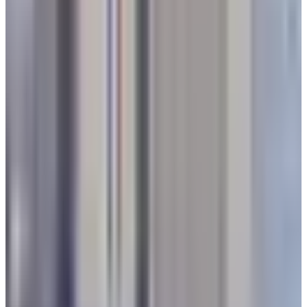
على مدارج المطارات؟
نجاح تشغيل اليوم الأول من الرحلات المستأنفة عبر محطة (T1) في
مطار الكويت الدولي
الوسوم التقنية:
#
مطار مأرب الدولي
#
سلطان العرادة
#
افتتاح مطار مأرب
#
أحمد
ماهر
أخبار ذات صلة قد تهمك
هبوط طائرتين في مطار صنعاء اليوم الأربعاء.. هل تم
استئناف الرحلات في المطار؟
05 أغسطس 2026
مطار الملكة علياء يحقق إنجاز كبير في النصف الأول من
2026 ويستقبل أكثر من 3.7 مليون
01 أغسطس 2026
بعد إطلاق الإنذار المبكر.. هل مطار الدمام مفتوح الآن؟