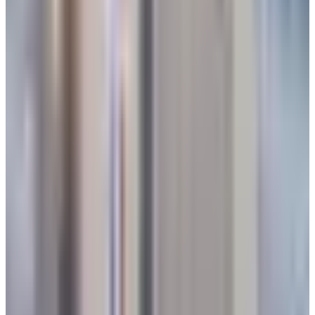
أهمية مشروع مطار مأرب الدولي
أكد الشيخ سلطان العرادة أهمية مطار مأرب الدولي من الناحية
الخدمية والإنسانية والتنموية، وربط مدينة مأرب بالعالم، في الجانب
السياحي والجانب الثقافي، وأضاف أن المطار يمثل أهمية كبرى،
خصوصًا وأن مدينة مأرب تحتضن ملايين المواطنين من مختلف
المحافظات اليمنية.
وأضاف العرادة أن مطار مأرب يعتبر خدمة وطنية لليمن بشكل عام
وليس لمحافظة مأرب فقط.
تم تحديث الخبر في الساعة 2:23 صباحًا
قد يهمك أيضاً:
رسميًا.. مطارات الدمام تعلن تشغيل خط طيران دولي جديد إلى
عدن
لغة الثلج القاتلة.. لماذا يُعد الجليد الأسود أخطر كابوس للطيارين