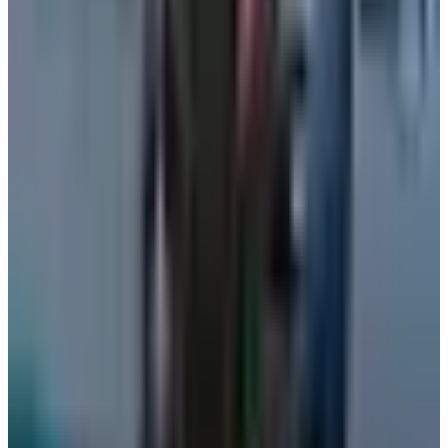
مطارات
•
06 أغسطس 2026
كيف تتصرف إذا كان وزن حقيبتك زائداً في المطار؟ 4 حيل تغنيك
عن دفع رسوم إضافية
عالم الطيران
•
06 أغسطس 2026
القطرية تعلن استئناف رحلاتها إلى الكويت والبحرين وأربيل
طيران الخليج
•
06 أغسطس 2026
الطيران في السعودية بالأرقام.. إنجازات غير مسبوقة ضمن رؤية
2030
طيران السعودية
•
06 أغسطس 2026
من بينها جفاف البشرة وانتفاخ المعدة.. 3 أعراض قد تحدث لجسمك
على متن الطائرة
عالم الطيران
•
06 أغسطس 2026
مركز الأخبار الشامل