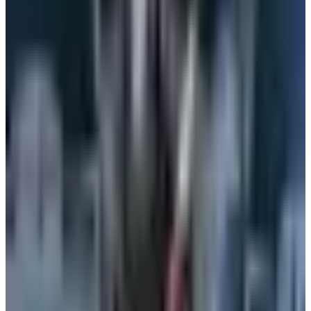
هل العسل مسموح على الخطوط الجوية الكويتية؟
إعرف قبل التوجه إلى المطار
05 أغسطس 2026
4 أشياء يجب تسجيلها عند الحجز.. تعميم جديد من
الخطوط الجوية اليمنية لجميع الوكلاء
04 أغسطس 2026
أجمل خبر لعملاء طيران الجزيرة.. خصومات تصل إلى
50% على رحلات الخليج
04 أغسطس 2026
رادار الأخبار
مطار نجران الدولي في السعودية.. حقائق وأرقام