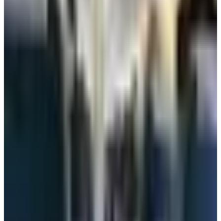
أفضل شركة طيران لعام 2025.. الخطوط القطرية تحافظ على
اللقب للمرة التاسعة
رسميًا.. تحديد موعد استئناف رحلات مصر للطيران من مطار
الكويت الدولي
بشرى سارة.. لقاء هام مع الخطوط الجوية اليمنية لترتيب نقل
الحجاج اليمنيين جواً إلى المملكة
الوسوم التقنية:
#
موعد وصول طائرة المنتخب المصري
#
أين ستهبط طائرة المنتخب
المصري
#
المنتخب المصري في كأس العالم
أخبار ذات صلة قد تهمك
القطرية تعلن استئناف رحلاتها إلى الكويت والبحرين
وأربيل
06 أغسطس 2026