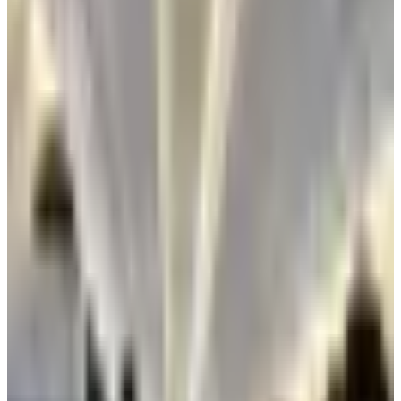
أعلن رئيس الهيئة العامة للطيران المدني الشيخ حمود مبارك حمود
الصباح إعادة فتح الأجواء في مطار الكويت الدولي اعتبارًا من اليوم
بالتنسيق مع الجهات المعنية والدولية المختصة لضمان عودة
التشغيل وفق أعلى معايير السلامة
والأمن.
إعادة فتح الأجواء في مطار الكويت
نقلت وكالة الأنباء الكويتية (كونا)، عن رئيس الهيئة العامة للطيران
المدني الشيخ حمود مبارك الحمود الصباح، قوله بأن إعادة فتح
الأجواء في مطار الكويت يأتي بالتنسيق مع الجهات المعنية والدولية
المختصة لضمان عودة التشغيل وفق أعلى معايير السلامة والأمن.
وأضاف أن هذه الخطوة «تأتي ضمن خطة مرحلية مدروسة
لاستئناف الحركة الجوية بشكل تدريجي تمهيدا للتشغيل الكامل
للمطار خلال الفترة المقبلة».
وأوضح أن (الطيران المدني) انتهت من معاينة الأضرار التي لحقت
ببعض مرافق المطار نتيجة الاعتداء الإيراني الآثم ووكلائه والفصائل
المسلحة التابعه له مبينا أن الفرق الفنية باشرت أعمال الصيانة
والإصلاح للأجهزة والمعدات التشغيلية والبنية التحتية لضمان
الجاهزية الكاملة.
وأفاد بأن «التشغيل في مرحلته الأولى سيشمل محطات محددة
وفق أولويات تشغيلية تضمن سلامة العمليات مع استمرار التقييم