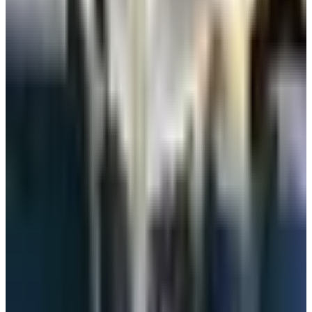
لكل مرحلة قبل الانتقال إلى مراحل أوسع».
تم تحديث الخبر في الساعة 10:15 مساءًا
قد يهمك أيضاً:
قطر تُعلن عودة تشغيل شركات الطيران الأجنبية إلى مطار حمد
الدولي بشكل تدريجي
عاجل: وكالة الأنباء الكويتية تنشر اليوم الخبر السعيد بشأن مطار
الكويت
متى ستعود الرحلات المباشرة بين مطار الكويت والقاهرة؟ آخر
تحديث
الوسوم التقنية:
#
فتح مطار الكويت
#
فتح الأجواء في مطار الكويت
أخبار ذات صلة قد تهمك
القطرية تعلن استئناف رحلاتها إلى الكويت والبحرين
وأربيل