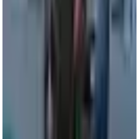
مطار نجران الدولي في السعودية.. حقائق وأرقام
مطارات
•
06 أغسطس 2026
كيف تتصرف إذا كان وزن حقيبتك زائداً في المطار؟ 4 حيل تغنيك
عن دفع رسوم إضافية
عالم الطيران
•
06 أغسطس 2026
القطرية تعلن استئناف رحلاتها إلى الكويت والبحرين وأربيل
طيران الخليج
•
06 أغسطس 2026
الطيران في السعودية بالأرقام.. إنجازات غير مسبوقة ضمن رؤية
2030
طيران السعودية
•
06 أغسطس 2026
من بينها جفاف البشرة وانتفاخ المعدة.. 3 أعراض قد تحدث لجسمك
على متن الطائرة