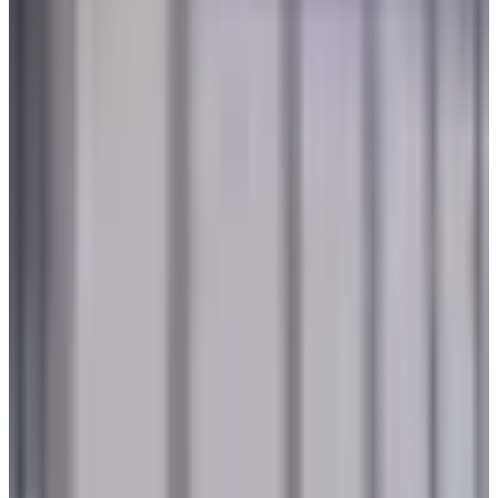
عالم الطيران
•
06 أغسطس 2026
ليس للزينة.. تعرف على وظيفة زر "المخلل" في الطائرات المقاتلة
عالم الطيران
•
05 أغسطس 2026
هل العسل مسموح على الخطوط الجوية الكويتية؟ إعرف قبل
التوجه إلى المطار
طيران الخليج
•
05 أغسطس 2026
هبوط طائرتين في مطار صنعاء اليوم الأربعاء.. هل تم استئناف
الرحلات في المطار؟
مطارات
•
05 أغسطس 2026
4 أشياء يجب تسجيلها عند الحجز.. تعميم جديد من الخطوط الجوية
اليمنية لجميع الوكلاء
طيران الخليج
•
04 أغسطس 2026
مركز الأخبار الشامل