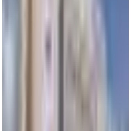
وتعتبر هذه الخطوة جزءاً من بروتوكولات السلامة والكفاءة
التشغيلية المعتادة في قطاع الطيران العالمي عند حدوث أي توترات
إقليمية قد تستدعي تعديل مسارات الطيران أو توقيتاتها لضمان
أقصى درجات الأمان للركاب والطائرات.
أهمية مطار الملك خالد الدولي ودوره
الاستراتيجي في حركة السفر الإقليمية
يُعد
مطار الملك خالد الدولي في الرياض
، من أهم المطارات
الاستراتيجية في المنطقة، ويمثل البوابة الجوية الرئيسية للمملكة
العربية السعودية ومركزاً محورياً لحركة الطيران في الشرق
الأوسط.
ويشهد المطار كثافة تشغيلية عالية كونه مركزاً مهماً لحركة الطيران
في المنطقة. لذا فإن أي تأثيرات جيوسياسية في المنطقة قد تنعكس
بشكل مباشر على جداول الرحلات الدولية والإقليمية.
الأسباب المحتملة لتغيير مسار بعض الرحلات
لا يوجد أي إعلان رسمي عن أسباب تغيير مسار بعض الرحلات
المتجهة إلى مطار الملك خالد الدولي في الرياض
وفق ما أظهرته
مواقع تتبع الطيران
. وهناك ثلاثة احتمالات لذلك: