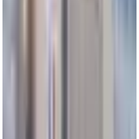
تحويل بعض الرحلات إلى مطار آخر مثل مطار الملك
عبدالعزيز الدولي في جدة.
تأخير مؤقت أو انتظار في الجو بسبب إجراءات تشغيلية أو
أمنية.
تغيير مسار مؤقت بسبب ازدحام أو ظروف جوية أو تعليمات
الملاحة الجوية.
هل توقفت الحركة الجوية في مطار الملك
خالد؟
حتى الآن، لا يوجد إعلان رسمي عن توقف الحركة الجوية في King
Khalid International Airport، فيما تواصل الجهات المختصة متابعة
حركة الملاحة الجوية بشكل طبيعي.
تم تحديث الخبر في الساعة 5:36 صباحاً
قد يهمك أيضاً:
"سلامة الركاب أولاً".. طيران ناس يعلن تمديد تعليق رحلاته لـ 8
وجهات إقليمية حتى 15 أبريل 2026