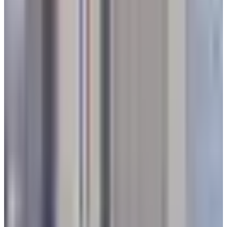
حجز تذكرة سفر رخيصة عبر الخطوط السعودية.. 3 نصائح مفيدة
توفر عليك فلوسك
رابط التقديم على وظائف طاقم الضيافة الجوية في طيران ناس -
سوريا
الوسوم التقنية:
#
مطار الملك خالد
#
الرياض
#
رحلات جوية
#
تغيير
مسار
#
أمن
#
طيران
#
السعودية
#
الشرق الأوسط
#
ملاحة جوية
#
تتبع
الطيران
#
#
Flightradar24
الخطوط السعودية
#
مطار القاهرة
#
مطار
الملك عبدالعزيز
أخبار ذات صلة قد تهمك
فيديو يوثق لحظة الهبوط في أصعب مطار في
السعودية.. اختبار حقيقي لمهارة الطيارين
02 أغسطس 2026
تصنع التفوق في كل سماء.. تعرف على الطائرة التي
تعتمد عليها القوات الجوية الملكية السعودية في المهام