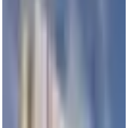
المتجهة إلى مطار الملك خالد في الرياض فجر اليوم، وسط متابعة
لحركة الملاحة الجوية في السعودية
"
كشفت
مواقع تتبع الطيران
، عن تغيير مسار بعض الرحلات المتجهة
إلى
مطار الملك خالد الدولي
بالرياض، فجر اليوم الأحد. جاء ذلك
بالتزامن مع إعلان
وزارة الدفاع السعودية
إحباط محاولة استهداف
بطائرة مسيّرة باتجاه
الحي الدبلوماسي في الرياض
، وأوضحت
الوزارة عدم وجود أضرار مادية أو إصابات بالمدنيين جراء إسقاط
المسيّرة.
تفاصيل تحويل مسار بعض الرحلات المتجهة
إلى مطار الملك خالد الدولي في الرياض
أظهرت
مواقع تتبع الطيران
تغيّر مسار بعض الرحلات الجوية
المتجهة إلى مطار الملك خالد الدولي في الرياض،
وفقًا لبيانات موقع
تتبع الرحلات الجوية
Flightradar24
، أظهر الخريطة قيام الرحلة
رقم SV320 التابعة لـ الخطوط السعودية القادمة من مطار القاهرة
الدولي، بتغيير مسارها باتجاه جنوب غرب السعودية بدلاً من التوجه
مباشرة إلى مطار الملك خالد الدولي في الرياض.