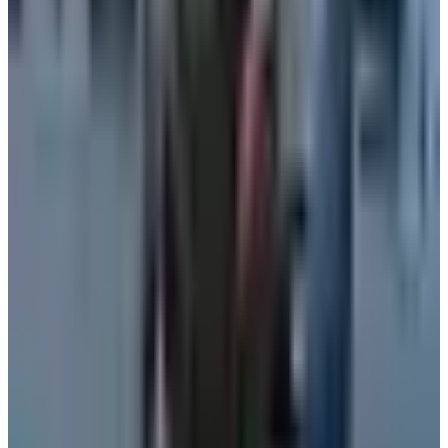
04 أغسطس 2026
رادار الأخبار
مطار نجران الدولي في السعودية.. حقائق وأرقام
مطارات
•
06 أغسطس 2026
كيف تتصرف إذا كان وزن حقيبتك زائداً في المطار؟ 4 حيل تغنيك
عن دفع رسوم إضافية
عالم الطيران
•
06 أغسطس 2026
القطرية تعلن استئناف رحلاتها إلى الكويت والبحرين وأربيل
طيران الخليج
•
06 أغسطس 2026
الطيران في السعودية بالأرقام.. إنجازات غير مسبوقة ضمن رؤية
2030