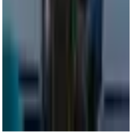
طيران السعودية
•
06 أغسطس 2026
من بينها جفاف البشرة وانتفاخ المعدة.. 3 أعراض قد تحدث لجسمك
على متن الطائرة
عالم الطيران
•
06 أغسطس 2026
مركز الأخبار الشامل
تصنيفات الملاحة
عالم الطيران
طيران السعودية
طيران الخليج
مطارات
نشرة الملاحة الجوية
كن أول من يتلقى تقارير "عالم الطيران" الحصرية والصفقات
الكبرى في بريدك.
انضم لطاقم المشركين