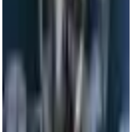
#
مطار الكويت الدولي
#
استئناف رحلات الخطوط الجوية الكويتية
أخبار ذات صلة قد تهمك
القطرية تعلن استئناف رحلاتها إلى الكويت والبحرين
وأربيل
06 أغسطس 2026
هل العسل مسموح على الخطوط الجوية الكويتية؟
إعرف قبل التوجه إلى المطار
05 أغسطس 2026
4 أشياء يجب تسجيلها عند الحجز.. تعميم جديد من
الخطوط الجوية اليمنية لجميع الوكلاء
04 أغسطس 2026
أجمل خبر لعملاء طيران الجزيرة.. خصومات تصل إلى
50% على رحلات الخليج