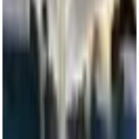
الجوية الكويتية لمعرفة مواعيد رحلاتهم والتأكد من تفاصيل السفر،
مؤكدة في ذات الوقت أن سلامة المسافرين والعاملين تبقى أولوية
قصوى وأنها ستواصل التنسيق مع جميع الجهات ذات العلاقة لضمان
استمرارية التشغيل وفق أعلى معايير الأمن والسلامة.
وكانت الهيئة العامة للطيران المدني في الكويت قد أوضحت فجر
اليوم الأربعاء أن الهجوم الإيراني تسبب في أضرار جسيمة لعدد من
مرافق مطار الكويت الدولي بالإضافة إلى بعض الإصابات، وأعلنت
تفعيل خطة الطوارئ في المطار.
تم تحديث الخبر في الساعة 11:23 مساءًا
قد يهمك أيضاً:
"طيران الإمارات" تبدأ تشغيل 100 رحلة من وإلى دبي
قرار مفاجئ من الخطوط الجوية الكويتية يمنع المسافرين من حمل
هذه العطور
الاتحاد للطيران تزف بشرى سارة لعملائها الراغبين بالسفر إلى 10
دول عربية
الوسوم التقنية: