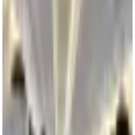
استأنفت الخطوط الجوية الكويتية رحلاتها عبر مبنى الركاب (T4) في
مطار الكويت الدولي، وذلك بعد انتهاء الفرق الفنية والجهات
المختصة من تقييم الأضرار واتخاذ الإجراءات اللازمة لضمان سلامة
العمليات التشغيلية.
هيئة الطيران المدني تؤكد استئناف رحلات
الخطوط الجوية الكويتية عبر مبنى الركاب
(T4) في مطار الكويت
وجاء استئناف رحلات الخطوط الجوية الكويتية من مبنى الركاب
(T4) في مطار الكويت الدولي بعد ساعات قليلة من إعلان
الهيئة
العامة للطيران المدني
تعليق جميع الرحلات في مطار الكويت
الدولي حتى إشعار آخر بسبب تعرضه لأضرار جسيمة جراء العدوان
الإيراني الذي استهدف دولة الكويت فجر اليوم الأربعاء 3 يونيو 2026.
وأوضحت هيئة الطيران المدني في بيان لوكالة الأنباء الكويتية (كونا)،
أن قرار استئناف رحلات الخطوط الكويتية جاء عقب معاينات
ميدانية وتقييمات فنية أجرتها الجهات المختصة بالتنسيق مع مختلف
الجهات الحكومية المعنية للتأكد من جاهزية المبنى لاستقبال
الرحلات والمسافرين.
ودعت الهيئة المسافرين إلى التواصل المباشر مع شركة الخطوط