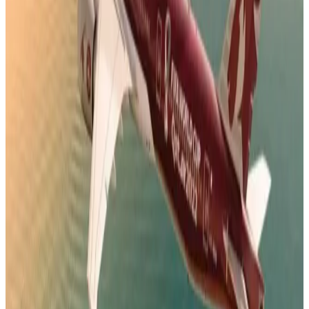
4 أشياء يجب تسجيلها عند الحجز.. تعميم جديد من
الخطوط الجوية اليمنية لجميع الوكلاء
04 أغسطس 2026
أجمل خبر لعملاء طيران الجزيرة.. خصومات تصل إلى
50% على رحلات الخليج
04 أغسطس 2026
رادار الأخبار
خبراء السفر يكشفون عن 5 أخطاء شائعة في المطارات قد تكلفك
مئات الدولارات
مطارات
•
07 أغسطس 2026
بالأرقام.. الكشف عن السلاح الجوي الذي ستستفيدة السعودية من