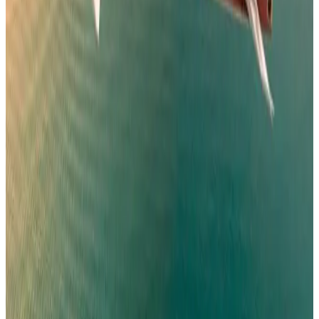
اتفاقية مكة للدفاع
طيران السعودية
•
07 أغسطس 2026
مطار نجران الدولي في السعودية.. حقائق وأرقام
مطارات
•
06 أغسطس 2026
كيف تتصرف إذا كان وزن حقيبتك زائداً في المطار؟ 4 حيل تغنيك
عن دفع رسوم إضافية
عالم الطيران
•
06 أغسطس 2026
القطرية تعلن استئناف رحلاتها إلى الكويت والبحرين وأربيل
طيران الخليج
•
06 أغسطس 2026
مركز الأخبار الشامل
تصنيفات الملاحة
عالم الطيران
طيران السعودية
طيران الخليج
مطارات