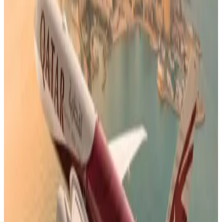
عاجل: شلل جوي واسع.. إلغاء 1560 رحلة في الشرق الأوسط خلال
يوم واحد
رسميًا.. تحديد موعد استئناف رحلات مصر للطيران من مطار
الكويت الدولي
الوسوم التقنية:
#
الخطوط الجوية القطرية
#
رحلات القطرية إلى سوريا
#
رحلات
القطرية إلى الإمارات
أخبار ذات صلة قد تهمك
القطرية تعلن استئناف رحلاتها إلى الكويت والبحرين
وأربيل
06 أغسطس 2026
هل العسل مسموح على الخطوط الجوية الكويتية؟
إعرف قبل التوجه إلى المطار
05 أغسطس 2026