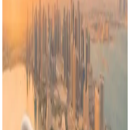
أهمية تحديث بيانات التواصل
نوهت الخطوط الجوية القطرية، بأن جداول الرحلات الجوية قد
تخضع للتغيير أو الإلغاء وفقا للظروف التشغيلية أو التنظيمية أو
السلامة العامة أو غيرها من الظروف الخارجة عن إرادة الشركة.
ودعت المسافرين لزيارة موقعها الإلكتروني أو تطبيقها والتأكد من
تحديث بيانات التواصل، لضمان استمرارية وصول الاشعارات
والتحديثات الجديدة إليهم.
تم تحديث الخبر في الساعة 8:27 مساءًا
قد يهمك أيضاً:
الطيران المدني: مطار الكويت الدولي جاهز للتشغيل الكامل