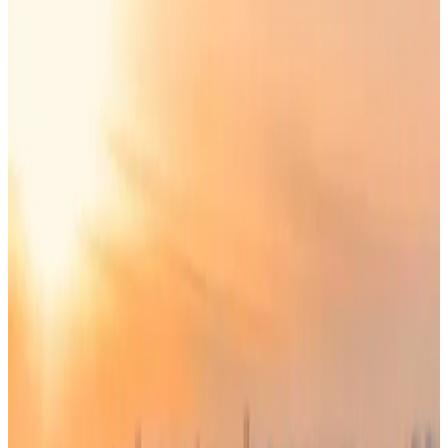
الخميس استئناف عملياتها التشغيلية بين الدوحة ووجهات رئيسية
في الشرق الأوسط، بما في ذلك الرحلات اليومية إلى
الإمارات وسوريا.
استئناف رحلات الخطوط القطرية إلى
الإمارات وسوريا
أكدت الخطوط الجوية القطرية، في
بيانها
، استئناف رحلاتها الجوية
إلى دبي والشارقة اعتبارًا من اليوم الخميس، كما أعلنت الناقلة
القطرية أنها سوف تستأنف رحلاتها اليومية إلى دمشق ابتداء من 1
مايو/أيار المقبل.
وكانت
الخطوط القطرية
قد أعلنت في بيان سابق، في منتصف
أبريل الحالي، توسيع رحلاتها الجوية اعتبارًا من 16 يونيو/حزيران
المقبل ليصل إلى أكثر من 150 وجهة عبر القارات الست.