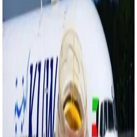
قد يهمك أيضاً:
خلال 15 يومًا فقط.. الطيران المدني الكويتي يلزم شركات الطيران
برد كامل قيمة تذاكر السفر الملغاة
"الطائر الأزرق عاد ليعانق النيل الأزرق".. الكويتية تستأنف رحلاتها
إلى السودان
عاجل: مصر للطيران تعلق رحلاتها إلى مطارات الإمارات
الوسوم التقنية:
#
الخطوط الجوية الجزائرية
#
نقل الحجاج الجزائريين
أخبار ذات صلة قد تهمك
القطرية تعلن استئناف رحلاتها إلى الكويت والبحرين
وأربيل
06 أغسطس 2026
هل العسل مسموح على الخطوط الجوية الكويتية؟