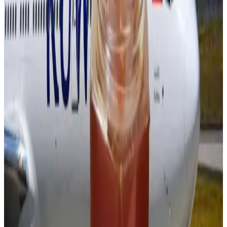
إعرف قبل التوجه إلى المطار
05 أغسطس 2026
4 أشياء يجب تسجيلها عند الحجز.. تعميم جديد من
الخطوط الجوية اليمنية لجميع الوكلاء
04 أغسطس 2026
أجمل خبر لعملاء طيران الجزيرة.. خصومات تصل إلى
50% على رحلات الخليج
04 أغسطس 2026
رادار الأخبار
القطرية تعلن استئناف رحلاتها إلى الكويت والبحرين وأربيل
طيران الخليج
•
06 أغسطس 2026