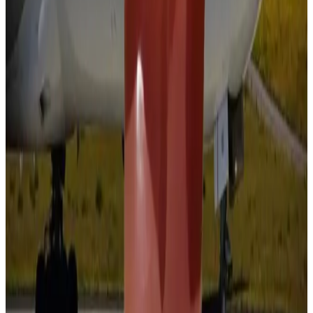
الطيران في السعودية بالأرقام.. إنجازات غير مسبوقة ضمن رؤية
2030
طيران السعودية
•
06 أغسطس 2026
من بينها جفاف البشرة وانتفاخ المعدة.. 3 أعراض قد تحدث لجسمك
على متن الطائرة
عالم الطيران
•
06 أغسطس 2026
ليس للزينة.. تعرف على وظيفة زر "المخلل" في الطائرات المقاتلة
عالم الطيران
•
05 أغسطس 2026
هل العسل مسموح على الخطوط الجوية الكويتية؟ إعرف قبل
التوجه إلى المطار
طيران الخليج
•
05 أغسطس 2026
مركز الأخبار الشامل
تصنيفات الملاحة