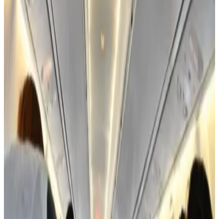
يتساءل الكثيرون: لماذا لا توجد مظلة تحت كل مقعد كما توجد سترة
نجاة؟ الإجابة ليست في التكلفة فقط، بل في الفيزياء والمنطق
الجوي؛
فالقفز بالمظلة من طائرة ركاب تحلق بسرعة 900 كم/س
وعلى ارتفاع 10 كيلومترات هو انتحار محقق، والطائرة نفسها هي
أفضل مظلة يمكن أن يتواجد فيها الركاب.
لماذا لا توجد باراشوتات للركاب في
الطائرات المدنية؟
- السرعة القاتلة
: عند هذه السرعة الهائلة، سيلتطم أي شخص يقفز
بجسم الطائرة أو المحرك فور خروجه، مما يؤدي لتمزق الجسد أو
المظلة قبل أن تفتح.
- نقص الأكسجين والحرارة
: على ارتفاع 35 ألف قدم، تصل الحرارة
لـ 60°C تحت الصفر وينعدم الأكسجين؛ القفز في هذه الظروف يعني
تجمد الشخص وفقدانه للوعي في ثوانٍ.
- الوزن والمساحة
: المظلات ثقيلة جداً وتحتاج لمساحة تخزين
ضخمة، وهذا سيعني تقليل عدد الركاب وزيادة سعر التذكرة بشكل
خيالي مقابل وسيلة نجاة لا يمكن استخدامها عملياً.
- التدريب والمهارة
: القفز بالمظلة يحتاج لتدريب طويل، فكيف يمكن
لـ 300 راكب (بينهم أطفال وكبار سن) أن يلبسوا المظلات ويقفزوا