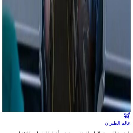
من بينها جفاف البشرة وانتفاخ المعدة.. 3 أعراض قد تحدث لجسمك
على متن الطائرة
عالم الطيران
•
06 أغسطس 2026
مركز الأخبار الشامل
تصنيفات الملاحة
عالم الطيران
طيران السعودية
طيران الخليج
مطارات
نشرة الملاحة الجوية
كن أول من يتلقى تقارير "عالم الطيران" الحصرية والصفقات
الكبرى في بريدك.
انضم لطاقم المشركين
عالم الطيران