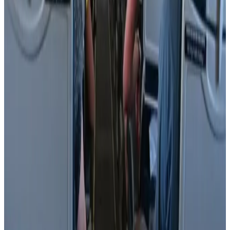
رادار الأخبار
مطار نجران الدولي في السعودية.. حقائق وأرقام
مطارات
•
06 أغسطس 2026
كيف تتصرف إذا كان وزن حقيبتك زائداً في المطار؟ 4 حيل تغنيك
عن دفع رسوم إضافية
عالم الطيران
•
06 أغسطس 2026
القطرية تعلن استئناف رحلاتها إلى الكويت والبحرين وأربيل
طيران الخليج
•
06 أغسطس 2026
الطيران في السعودية بالأرقام.. إنجازات غير مسبوقة ضمن رؤية
2030
طيران السعودية
•
06 أغسطس 2026