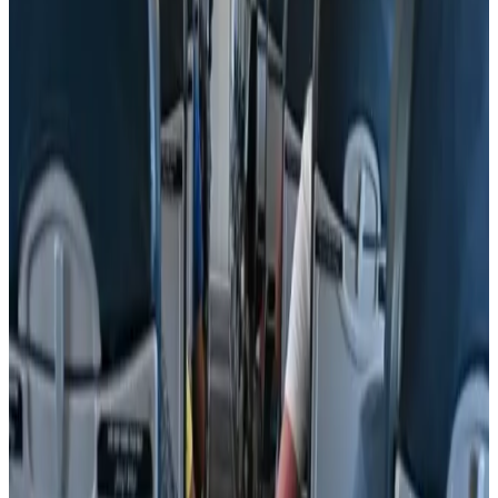
كيف تتصرف إذا كان وزن حقيبتك زائداً في المطار؟ 4
حيل تغنيك عن دفع رسوم إضافية
06 أغسطس 2026
من بينها جفاف البشرة وانتفاخ المعدة.. 3 أعراض قد
تحدث لجسمك على متن الطائرة
06 أغسطس 2026
ليس للزينة.. تعرف على وظيفة زر "المخلل" في
الطائرات المقاتلة
05 أغسطس 2026
ماهو أفضل وقت لحجز تذاكر الطيران؟ نصيحة من خبيرة
سفر لتوفير 40% من قيمة الرحلة
29 يوليو 2026