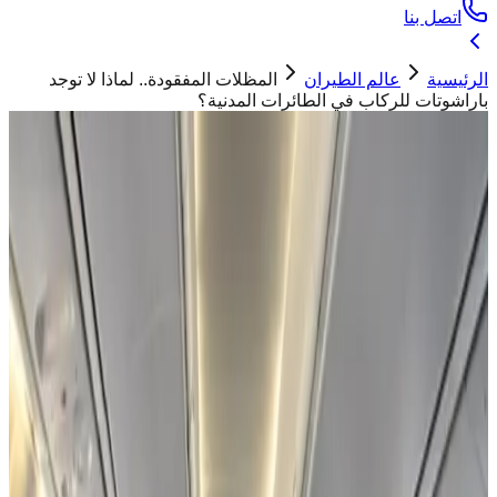
اتصل بنا
الرئيسية
عالم الطيران
المظلات المفقودة.. لماذا لا توجد
باراشوتات للركاب في الطائرات المدنية؟
عالم الطيران
المظلات المفقودة.. لماذا لا توجد باراشوتات
للركاب في الطائرات المدنية؟
ابو تيم
24 فبراير 2026
صورة تعبيرية
"
لماذا لا توفر الطائرات المدنية مظلات للركاب؟ تعرّف على
الأسباب العلمية والفيزيائية وراء ذلك، من السرعة والارتفاع ونقص
الأكسجين إلى تصميم الأبواب وسلامة الطيران
"