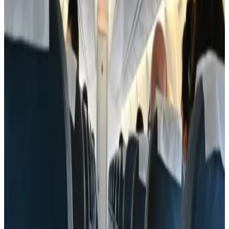
بنظام في لحظة ذعر وضغط جوي منخفض؟
- تصميم الأبواب
: أبواب الطائرات مصممة بحيث لا يمكن فتحها أثناء
الطيران بسبب فارق الضغط الجوي؛ لذا فالخروج من الطائرة وهي
في العلاء أمر مستحيل ميكانيكياً.
تم تحديث الخبر في الساعة 10:45 مساءً
قد يهمك أيضاً:
ما الذي يجب عليك معرفته عند ركوب الطائرة لأول مرة؟
رسميًا: إيرباص تسلم 81 طائرة في مايو بعد انحسار خلاف مع الصين
الفحص العميق D-Check للطائرات: عندما يتم تفكيك الطائرة لآخر
مسمار!
الوسوم التقنية:
#
مظلات
#
باراشوتات
#
طائرات مدنية
#
سرعة
#
ارتفاع
#
نقص
أكسجين
#
تصميم أبواب
#
سلامة طيران
#
تذاكر
#
ركاب
#
تدريب
أخبار ذات صلة قد تهمك