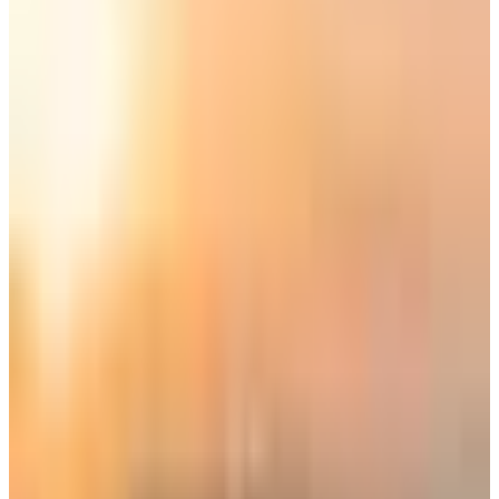
أعاد مطار الكويت الدولي فتح أبوابه أمام شركات الطيران العربية
والأجنبية، ولكن من عبر محطة 4 بدلاً من محطة 1 التي ما زالت
تخضع لأعمال الإصلاح، وأعلنت الهيئة العامة للطيران المدني اليوم
الأحد أن استئناف عمل الخطوط الجوية الخليجية والعربية والأجنبية
عبر محطة 4 في مطار الكويت الدولي سوف يكون محدود.
استئناف محدود لرحلات شركات الطيران
عبر محطة 4 في مطار الكويت الدولي
أوضحت هيئة الطيران المدني أن استئناف رحلات شركات الطيران
عبر محطة 4 في مطار الكويت الدولي تعد خطوة استثنائية استجابة
لاحتياجات المسافرين، وتهدف إلى توفير المزيد من خيارات السفر
للمواطنين والمقيمين المسافرين من وإلى الكويت.
وأوضحت الهيئة إنه سيتم التنسيق مع شركات الطيران الراغبة في
استئناف العمليات من مطار الكويت الدولي، لتحديد مواعيد الرحلات
الجوية.
وأكد عبدالله الراجحي التحدث باسم الهيئة، بدء تشغيل شركات
الطيران الخليجية والعربية والأجنبية عبر «T4» برحلة واحدة يومياً،
موضحاً أن مبنى ركاب T4 تم تجهيزه لوجيستياً ليكون بديلاً مرحلياً
لتشغيل الرحلات