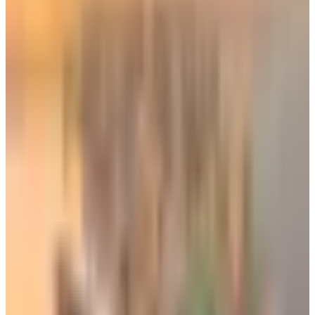
متابعة حالة الرحلة قبل التوجه إلى المطار
شددت هيئة الطيران المدني على المسافرين، ضرورة متابعة
المستجدات المتعلقة برحلاتهم الجوية، والتواصل مع شركات
الطيران قبل التوجه إلى المطار.
تم تحديث الخبر في الساعة 8:3 مساءًا
قد يهمك أيضاً:
قاعدة 3-1-1: كيف تمثل هذه الأرقام أحد أهم المعايير الأمنية في
معظم مطارات العالم؟
جدول رحلات الخطوط اليمنية التي ستصل إلى مطار عدن الدولي
اليوم الإثنين 16 فبراير
هبوط طائرتين في مطار صنعاء اليوم الأربعاء.. هل تم استئناف
الرحلات في المطار؟
الوسوم التقنية:
#
مطار الكويت الدولي
#
محطة 4 في مطار الكويت
#
استئناف رحلات