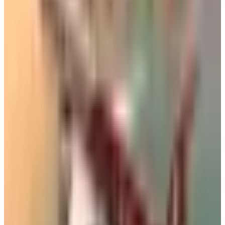
شركات الطيران من مطار الكويت
أخبار ذات صلة قد تهمك
خبراء السفر يكشفون عن 5 أخطاء شائعة في المطارات
قد تكلفك مئات الدولارات
07 أغسطس 2026
مطار نجران الدولي في السعودية.. حقائق وأرقام
06 أغسطس 2026
هبوط طائرتين في مطار صنعاء اليوم الأربعاء.. هل تم
استئناف الرحلات في المطار؟
05 أغسطس 2026
مطار الملكة علياء يحقق إنجاز كبير في النصف الأول من
2026 ويستقبل أكثر من 3.7 مليون
01 أغسطس 2026