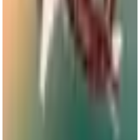
رادار الأخبار
خبراء السفر يكشفون عن 5 أخطاء شائعة في المطارات قد تكلفك
مئات الدولارات
مطارات
•
07 أغسطس 2026
بالأرقام.. الكشف عن السلاح الجوي الذي ستستفيدة السعودية من
اتفاقية مكة للدفاع
طيران السعودية
•
07 أغسطس 2026
مطار نجران الدولي في السعودية.. حقائق وأرقام
مطارات
•
06 أغسطس 2026
كيف تتصرف إذا كان وزن حقيبتك زائداً في المطار؟ 4 حيل تغنيك
عن دفع رسوم إضافية