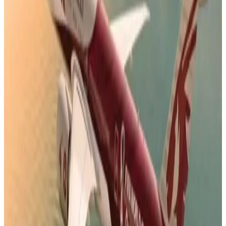
5 نصائح ذهبية حجز تذكرة سفر مخفضة على الخطوط القطرية
الوسوم التقنية:
#
المقيم في الكويت
#
ترحيل الوافدين المخالفين في الكويت
#
أول
طائرة
#
وزارة الداخلية الكويتية
أخبار ذات صلة قد تهمك
القطرية تعلن استئناف رحلاتها إلى الكويت والبحرين
وأربيل
06 أغسطس 2026
هل العسل مسموح على الخطوط الجوية الكويتية؟
إعرف قبل التوجه إلى المطار
05 أغسطس 2026
4 أشياء يجب تسجيلها عند الحجز.. تعميم جديد من
الخطوط الجوية اليمنية لجميع الوكلاء