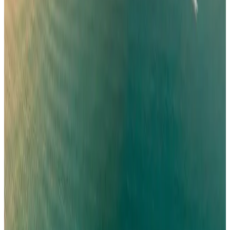
مطار نجران الدولي في السعودية.. حقائق وأرقام
مطارات
•
06 أغسطس 2026
كيف تتصرف إذا كان وزن حقيبتك زائداً في المطار؟ 4 حيل تغنيك
عن دفع رسوم إضافية
عالم الطيران
•
06 أغسطس 2026
القطرية تعلن استئناف رحلاتها إلى الكويت والبحرين وأربيل
طيران الخليج
•
06 أغسطس 2026
مركز الأخبار الشامل
تصنيفات الملاحة
عالم الطيران
طيران السعودية
طيران الخليج
مطارات
نشرة الملاحة الجوية