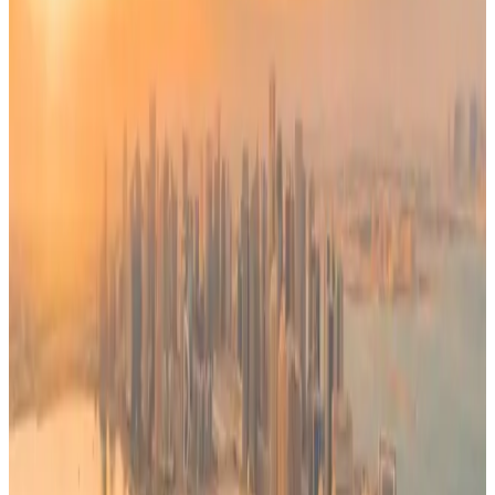
وأكدت وزارة الداخلية الكويتية أن هذه الإجراءات تأتي في إطار تعزيز
السلامة المرورية والحد من السلوكيات المتهورة التي تشكل خطرًا
جسيمًا على مستخدمي الطرق.
ردود الفعل على القرار
تفاعل الكثير من المغردين على منصة "إكس" مع قرار وزارة
الداخلية الكويتية بشأن ترحيل المقيم عند تجاوز السرعة 150 كم/
ساعة، وقال المغرد "
كمال العلي
"، إن هذا القرار يعكس توجه