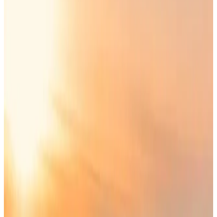
على أول طائرة
"
إذا كنت مقيم في الكويت يجب عليك الإلتزام بالقوانين واللوائح
النافذة حتى لا يتم ترحيلك على أول طائرة، خصوصًا ما يتعلق
بالسلامة المرورية، فقد
أكدت وزارة الداخلية الكويتية أنها لن تتهاون
مع المخالفين لقانون المرور والذين يتجاوزون السرعة المقررة على
الطرق، وكشفت عن ثلاث حالات عقوبتها الترحيل الفوري للمقيم
والسجن للمواطن.
الترحيل على أول طائرة لكل مقيم في
الكويت يرتكب هذه المخالفة
شددت
وزارة الداخلية الكويتية
على ضرورة الإلتزام بالأنظمة واللوائح
المنظمة للمرور في دولة الكويت، ودعت المواطنين والمواطنين إلى
الإلتزام بالسرعة المقررة على الطرق، وأكدت أنها لن تتهاون مع
المخالفين، وسيتم تطبيق العقوبات القانونية بكل حزم حفاظاً على
الأرواح والممتلكات.
وأوضحت الوزارة أن المقيم الذي يرتكب مخالفة تجاوز السرعة
المقررة على الطرق 150 كم/ساعة، سيتم حجز مركبته وترحيله إلى
بلده على أول طائرة
، فيما سيتم معاقبة بالمواطن الكويتي بالسجن
وحجز المركبة وتحرير مخالفة مرورية.