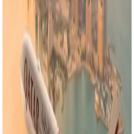
حكومة الكويت نحو تشديد تطبيق القانون وربط الإقامة باحترام
الأنظمة العامة، وأضاف قائلاً: "دوله الكويت لا تنظر إلى القيادة
المتهورة على أنها مخالفة مرورية عادية فحسب، بل باعتبارها سلوكًا
قد يعرّض أرواح الأبرياء للخطر".
أما المغردة "
سارة بنت محمد
" فقد وصفت القرار بأنه جميل وشجاع،
ويثبت أن الكويت في زمن الحزم في ظل قيادة الشيخ مشعل
الصباح.
مغرد آخر يرمز لإسمه بـ (
RAA
)، قال إن هذا القرار ليس ضد الوافد،
بل ضد من يحوّل الطريق إلى مقامرة بأرواح الناس، وأضاف:
"السرعة فوق 150 كم/س ليست مخالفة بسيطة، بل تهديد مباشر
لعائلات كاملة".
تم تحديث الخبر في الساعة 8:53 صباحًا
قد يهمك أيضاً:
عاجل | طيران الإمارات تمدد تعليق الرحلات حتى 2 مارس وتمنح
المسافرين خيارَي إعادة الحجز أو الاسترداد
الاتحاد للطيران تزف بشرى سارة لعملائها الراغبين بالسفر إلى 10
دول عربية