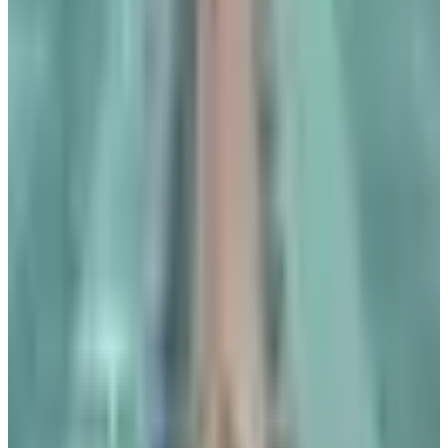
كيفية الاستفادة من عروض مصر للطيران؟
للاستفادة من عروض وخصومات مصر للطيران إلى جيبوتي
ومقديشوا، هناك خيارات متعددة للحجز، وتشمل:
الحجز عبر الموقع الرسمي لشركة مصر للطيران (
من هنا
).
الحجز من خلال الاتصال على الأرقام: (موبيل:1717) أو (خط
أرضي:090070000).
الحجز من خلال زيارة مكاتب مصر للطيران، أو من خلال
مكاتب السفر المعتمدة.
تم تحديث الخبر في الساعة 1:47 مساءًا
قد يهمك أيضاً:
3 شركات طيران عالمية تستأنف رحلاتها إلى دبي
عاجل: الخطوط الجوية الكويتية تطلق رحلات جديدة وتواصل ربط
الكويت بالعالم
رسميًا.. الخطوط الجوية الكويتية تبدأ اليوم تشغيل مسار جديد طال
انتظاره