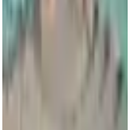
أجمل خبر لعملاء طيران الجزيرة.. خصومات تصل إلى
50% على رحلات الخليج
04 أغسطس 2026
رادار الأخبار
بالأرقام.. الكشف عن السلاح الجوي الذي ستستفيدة السعودية من
اتفاقية مكة للدفاع
طيران السعودية
•
07 أغسطس 2026
مطار نجران الدولي في السعودية.. حقائق وأرقام
مطارات
•
06 أغسطس 2026
كيف تتصرف إذا كان وزن حقيبتك زائداً في المطار؟ 4 حيل تغنيك
عن دفع رسوم إضافية