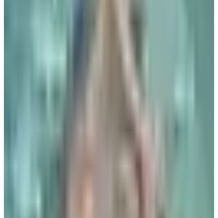
الوسوم التقنية:
#
عروض مصر للطيران
#
مصر للطيران
أخبار ذات صلة قد تهمك
القطرية تعلن استئناف رحلاتها إلى الكويت والبحرين
وأربيل
06 أغسطس 2026
هل العسل مسموح على الخطوط الجوية الكويتية؟
إعرف قبل التوجه إلى المطار
05 أغسطس 2026
4 أشياء يجب تسجيلها عند الحجز.. تعميم جديد من
الخطوط الجوية اليمنية لجميع الوكلاء
04 أغسطس 2026