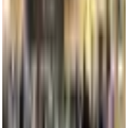
الخليج، أما يوم السبت 20 يونيو فمن المقرر إقلاع رحلتان تتبع
طيران النيل والخطوط الجوية اليمنية.
تم تحديث الخبر في الساعة 2:55 صباحًا
قد يهمك أيضاً:
جدول رحلات طيران اليمنية اليوم الجمعة 20 فبراير 2026 من وإلى
مطار عدن الدولي
شركات طيران عالمية تقلص وتعلق رحلاتها إلى الشرق الأوسط
كأنها رحلات الأشباح.. شاهد كيف أصبحت الرحلات الجوية إلى دبي
فارغة من المسافرين
الوسوم التقنية:
#
استئناف رحلات الطيران الأجنبي من مطار الكويت
#
مطار الكويت
الدولي
#
مصر للطيران
أخبار ذات صلة قد تهمك