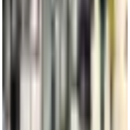
نصائح مهمة تساعدك على اختيار مقعدك في الطائرة
عالم الطيران
•
10 أغسطس 2026
بخصومات تصل إلى 30%.. طيران الجزيرة تطلق عرض نهاية الصيف
طيران الخليج
•
10 أغسطس 2026
دليل شامل لحجز مقاعد السفر على الخطوط الجوية الكويتية
طيران الخليج
•
10 أغسطس 2026
9 أخطاء في حجز تذاكر الطيران يجب تجنبها لتوفير المال
عالم الطيران
•
09 أغسطس 2026
خبراء السفر يكشفون عن 5 أخطاء شائعة في المطارات قد تكلفك
مئات الدولارات