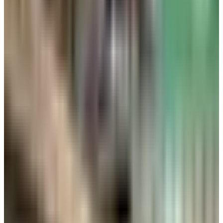
الساعة الواحدة ظهر الأربعاء 17 يونيو، وعلى متنها 242 راكباً، وتلتها
رحلة أخرى لشركة فلاي دبي عند الساعة 5:15 مساءًا وعلى متنها
180 راكبًا.
منصور الهاشمي، مدير إدارة العمليات في الهيئة العامة للطيران
المدني في الكويت
، أكد استئناف رحلات شركات الطيران الخليجية
والعربية والأجنبية من مبنى الركاب T4 في مطار الكويت الدولي
وفق الإجراءات التشغيلية المطلوبة والرحلات المجدولة من إدارة
النقل الجوي، ووفق الخطة التشغيلية المتكاملة لإعادة تشغيل جميع
شركات الطيران من مبنى الركاب T4.
وأضاف الهاشمي في
تصريحات إعلامية
، أن عملية استئناف رحلات
شركات
الطيران الأجنبي
تمت بالتوافق مع إجراءات الأمن
والتسهيلات والجودة، وخطة الطوارئ المعمول فيها والمعتمدة من
الدفاع المدني.