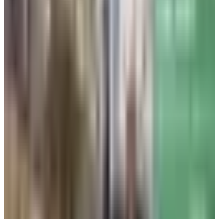
رحلة أخرى لفلاي دبي
"
استأنفت شركات
الطيران الأجنبي
،
أمس الأربعاء 17 يونيو، رحلاتها
من مبنى T4 في مطار الكويت الدولي
، وكانت شركة مصر للطيران
أولى الشركات التي حلقت من المطار عند الساعة واحدة ظهراً. في
خطوة من هيئة الطيران المدني تهدف لدعم استمرارية أعمال
شركات الطيران والحفاظ على انتظام حركة، بعد توقّف تشغيل
مبنى الركاب «T1»، إثر تعرضه لعدوان إيراني آثم.
استئناف رحلات الطيران الأجنبي من مطار
الكويت.. مصر للطيران أول المحلقين
وكانت الهيئة العامة للطيران المدني في الكويت، قد أعلنت في
وقتٍ سابق نقل عمليات شركات الطيران الخليجية والعربية
والأجنبية إلى محطة T4 مؤقتًا بسبب استمرار أعمال الإصلاح في
مبنى الركاب T1 في مطار الكويت الدولي.
ووضعت هيئة الطيران المدني خطة تشغيلية محدودة، تتضمن رحلة
واحدة لكل شركة طيران عربية وأجنبية من مبنى T4 في مطار
الكويت، وذلك من 4 فجراً حتى 10 مساءً، مع توفير 50 كاونتراً لإنهاء
إجراءات السفر، وتشغيل كامل لمنافذ الجوازات والتفتيش.
وغادرت
رحلة
مصر للطيران
مبنى الركاب T4 في مطار الكويت
،