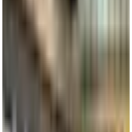
هل تؤثر الشركات الأجنبية على عمليات
الخطوط الجوية الكويتية؟
تجدر الإشارة بأن مبنى T4 في مطار الكويت الدولي، هو المبنى
المخصص لشركة الخطوط الجوية الكويتية، ومع نقل عمليات
الشركات الأجنبية إلى المبنى قد يتخوف البعض أن يؤثر ذلك على
عمليات الخطوط الكويتية.
عبدالوهاب الشطي، الرئيس التنفيذي لشركة الخطوط الجوية
الكويتية بالتكليف
، بدد تلك التخوفات،
وأكد أن تشغيل عمليات
الشركات الأجنبية من محطة T4 لن يؤثر على عمليات الخطوط
الجوية الكويتية
، وطمأن مسافري الناقلة الكويتية بأن الموظفين
على قدر من الاحترافية العالية وقادرين على استيعاب العدد وتسهيل
جميع الإجراءات للمسافرين دون أي تأخير أو خلل بإذن الله.
أوضح الشطي في
تصريحات إعلامية
امس الأربعاء، أن هناك تنسيق
مع الإدارة العامة للطيران المدني لزيادة الرحلات للشركات الأجنبية