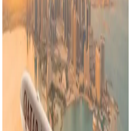
قد يهمك أيضاً:
ما وراء زيارة رئيس الوزراء إلى مطار الكويت وهل اقتربت موعد
الافتتاح؟ تحديث لآخر التطورات
جدول رحلات طيران الشرق الأوسط في الأسبوع الأول من شهر
مايو 2026
جدول رحلات الخطوط الجوية اليمنية ليوم الأربعاء 18 فبراير 2026
الوسوم التقنية:
#
الخطوط الجوية الجزائرية
#
تغيير الرحلات الداخلية
#
الاضطرابات
الجوية
#
أسطول الخطوط الجزائرية
أخبار ذات صلة قد تهمك
القطرية تعلن استئناف رحلاتها إلى الكويت والبحرين
وأربيل
06 أغسطس 2026