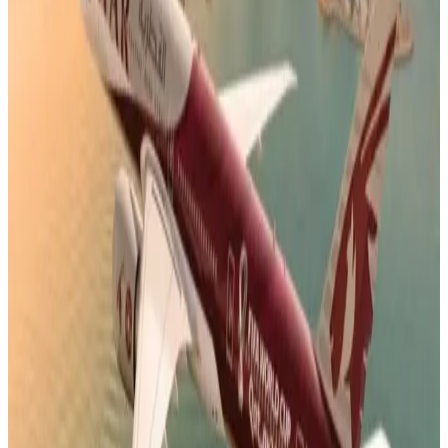
هل العسل مسموح على الخطوط الجوية الكويتية؟
إعرف قبل التوجه إلى المطار
05 أغسطس 2026
4 أشياء يجب تسجيلها عند الحجز.. تعميم جديد من
الخطوط الجوية اليمنية لجميع الوكلاء
04 أغسطس 2026
أجمل خبر لعملاء طيران الجزيرة.. خصومات تصل إلى
50% على رحلات الخليج
04 أغسطس 2026
رادار الأخبار
خبراء السفر يكشفون عن 5 أخطاء شائعة في المطارات قد تكلفك