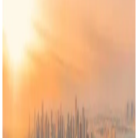
أعلنت
الخطوط الجوية الجزائرية عن بعض التغييرات في جدول
رحلاتها الداخلية ليومي السبت والأحد 11 و12 أبريل 2026. وذلك
بسبب الاضطرابات الجوية والرياح المتوقعة على المناطق الجنوبية
والداخلية.
الخطوط الجوية الجزائرية تحدث أسطولها
الجوي
وكانت
الخطوط الجوية الجزائرية
، قد أعلنت مؤخرًا عن تجديث
شامل لأسطولها الجوي، من خلال
اقتناء 44 طائرة جديدة
إلى غاية
اليوم، في خطوة تعد الأوسع في تاريخ الشركة منذ تأسيسها.
وأوضحت
الناقلة الوطنية الجزائرية
، أن هذا التوسع يهدف إلى إعادة
تموضعها على المستويين الإقليمي والدولي، بالتزامن مع تحول
الشركة إلى مجمع متكامل يضم فروعا متخصصة تشمل النقل
الداخلي والشحن والتموين والخدمات الأرضية والفرع التقني، إلى
جانب إطلاق أكاديمية للتكوين في مهن الطيران.
وأكدت الشركة حرصها على رفع القدرات اللوجستية ودعم
الصادرات خارج المحروقات، حيث قررت تخصيص خمس طائرات
لنشاط الشحن الجوي.
تم تحديث الخبر في الساعة 4:48 مساءًا