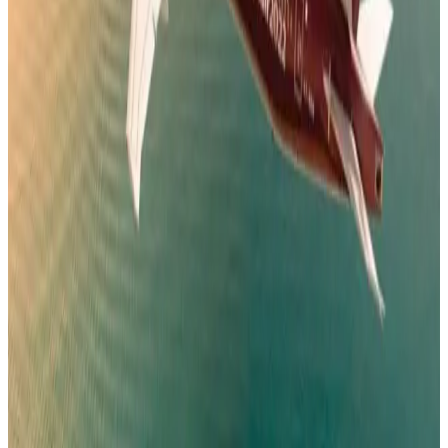
مئات الدولارات
مطارات
•
07 أغسطس 2026
بالأرقام.. الكشف عن السلاح الجوي الذي ستستفيدة السعودية من
اتفاقية مكة للدفاع
طيران السعودية
•
07 أغسطس 2026
مطار نجران الدولي في السعودية.. حقائق وأرقام
مطارات
•
06 أغسطس 2026
كيف تتصرف إذا كان وزن حقيبتك زائداً في المطار؟ 4 حيل تغنيك
عن دفع رسوم إضافية
عالم الطيران
•
06 أغسطس 2026
القطرية تعلن استئناف رحلاتها إلى الكويت والبحرين وأربيل
طيران الخليج
•
06 أغسطس 2026
مركز الأخبار الشامل