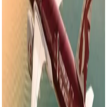
القطرية تعلن استئناف رحلاتها إلى الكويت والبحرين
وأربيل
06 أغسطس 2026
هل العسل مسموح على الخطوط الجوية الكويتية؟
إعرف قبل التوجه إلى المطار
05 أغسطس 2026
4 أشياء يجب تسجيلها عند الحجز.. تعميم جديد من
الخطوط الجوية اليمنية لجميع الوكلاء
04 أغسطس 2026
أجمل خبر لعملاء طيران الجزيرة.. خصومات تصل إلى
50% على رحلات الخليج
04 أغسطس 2026
رادار الأخبار