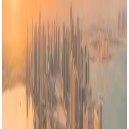
وتصاريح دولية جديدة لتسيير تلك الرحلات من الكويت مباشرة.
وشددت الشركة على أن إعادة الجدولة لا تعني إلغاء السفر بشكل
نهائي، بل تهدف إلى تنظيم مواعيد الرحلات بما يتوافق مع التصاريح
الجديدة والطاقة التشغيلية المتاحة، مؤكدةً على أن كل مسافر لديه
تذكرة محجوزة سيتم توفير موعد رحلة قريب من تاريخ حجزه
الأصلي قدر الإمكان.
وبيّنت الخطوط الجوية الكويتية أن المسافر الذي تتأثر رحلته بإعادة
الجدولة ستكون أمامه خيارات مرنة، تشمل استرداد قيمة التذكرة
بالكامل، أو الاحتفاظ بقيمتها كرصيد في المحفظة الإلكترونية
لاستخدامها في حجوزات لاحقة.
وفي إطار تلبية الطلب المتزايد على السفر، كشفت الخطوط الجوية
الكويتية عن زيادة تدريجية في عدد الرحلات إلى الوجهات الأكثر
طلباً، وفي مقدمتها العاصمة البريطانية لندن، حيث سيتم رفع عدد
الرحلات من 3 رحلات أسبوعياً إلى رحلات يومية بواقع 7 رحلات
أسبوعياً، وذلك قبيل إجازة عيد الأضحى المبارك.
وأكدت «الكويتية» أن خطتها الحالية تركز على تحقيق التوازن بين
تلبية احتياجات المواطنين والمقيمين من جهة، والمحافظة على أعلى
معايير السلامة والأمن التشغيلي من جهة أخرى، إلى حين عودة
التشغيل الكامل بشكل تدريجي.
ودعت الخطوط الجوية الكويتية عملاءها إلى متابعة حجوزاتهم