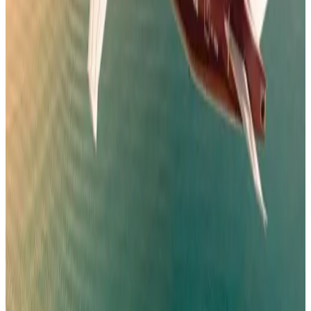
خبراء السفر يكشفون عن 5 أخطاء شائعة في المطارات قد تكلفك
مئات الدولارات
مطارات
•
07 أغسطس 2026
بالأرقام.. الكشف عن السلاح الجوي الذي ستستفيدة السعودية من
اتفاقية مكة للدفاع
طيران السعودية
•
07 أغسطس 2026
مطار نجران الدولي في السعودية.. حقائق وأرقام
مطارات
•
06 أغسطس 2026
كيف تتصرف إذا كان وزن حقيبتك زائداً في المطار؟ 4 حيل تغنيك
عن دفع رسوم إضافية
عالم الطيران
•
06 أغسطس 2026