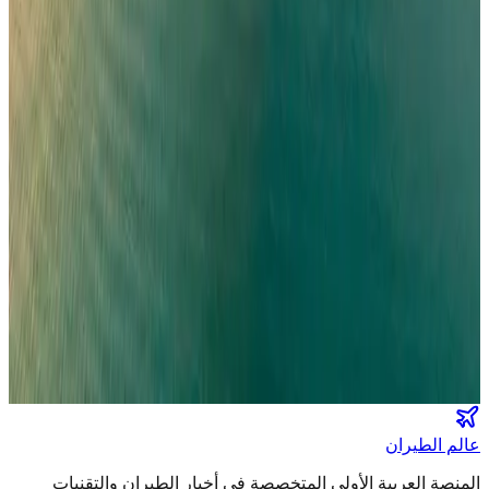
القطرية تعلن استئناف رحلاتها إلى الكويت والبحرين وأربيل
طيران الخليج
•
06 أغسطس 2026
مركز الأخبار الشامل
تصنيفات الملاحة
عالم الطيران
طيران السعودية
طيران الخليج
مطارات
نشرة الملاحة الجوية
كن أول من يتلقى تقارير "عالم الطيران" الحصرية والصفقات
الكبرى في بريدك.
انضم لطاقم المشركين
عالم الطيران
المنصة العربية الأولى المتخصصة في أخبار الطيران والتقنيات