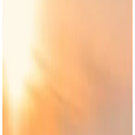
"
أعلنت الخطوط الجوية الكويتية أنها تعمل حالياً على رفع عدد
رحلاتها تدريجياً من مطار الكويت الدولي، مبنى الركاب T4
"
أكدت الخطوط الجوية الكويتية، أنها تعمل حالياً على رفع عدد رحلاتها
تدريجياً من مطار الكويت الدولي، مبنى الركاب T4،
وذلك وفق خطة
تشغيل مرحلية تراعي المتطلبات الأمنية والتنسيق المستمر مع
الجهات المعنية، وفي مقدمتها وزارة الداخلية والهيئة العامة للطيران
المدني.
الخطوط الجوية الكويتية: التشغيل الحالي لا
يزال جزئياً
أوضحت الخطوط الجوية الكويتية أن التشغيل الحالي لا يزال جزئياً،
حيث تمتد فترة تشغيل الرحلات من الكويت ما بين 8 و10 ساعات
يومياً فقط، وذلك لأسباب مرتبطة بالوضع الأمني وسلامة التشغيل،
مع استمرار تعليق رحلات الترانزيت الأجنبية التي تتوقف في الكويت
خلال هذه المرحلة.
وأضافت «الكويتية» أن إعادة جدولة بعض الرحلات خلال شهر مايو
الجاري تأتي نتيجة انتقال التشغيل من مطار الملك فهد الدولي في
الدمام بالمملكة العربية السعودية إلى مطار الكويت الدولي، مبينةً
أن عدداً من الرحلات كان مقرراً ومصرحاً لها سابقاً على أساس
الإقلاع من مدينة الدمام، الأمر الذي يتطلب حالياً استصدار موافقات