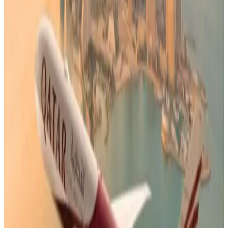
وإجراء الحجوزات الجديدة عبر الموقع الإلكتروني والتطبيق الرسمي
للخطوط الجوية الكويتية، أو من خلال مكاتب مبيعات الشركة.
تم تحديث الخبر في الساعة 12:11 مساءًا
قد يهمك أيضاً:
رسميًا.. تحديد موعد استئناف رحلات مصر للطيران من مطار
الكويت الدولي
طيران الإمارات تتفوق عالميًا ببرنامج التأمين الشامل للسفر.. مزايا
البرنامج
هل تم فتح مطار الكويت الدولي؟ الإدارة العامة للطيران المدني
تحسم الجدل
الوسوم التقنية:
#
الخطوط الجوية الكويتية
#
مطار الكويت
#
رحلات الخطوط الكويتية
من مطار الكويت
أخبار ذات صلة قد تهمك