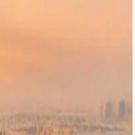
صعد الراكب على متن رحلته على طائرة الخطوط الجوية القطرية واستقر في المقصو
وذكرت التقارير أن المسافرين السعوديين كانوا يتحدثوا بصوت عالٍ 
منهم أحد الركاب بأدب التوقف عن الصراخ، فوافقوا على طلبه لكن ذلك 
عاد المسافرين الستة للضجيج مرة أخرى، وسارو بين المقاعد وهم يص
وبعد ذلك بوقت قصير، وقف أحد المسافرين بالقرب من مقصورة الركاب 
عليه قائلاً: "اخرس لست القائد"، ثم أضاف "اخرس الآن". وقال الرا
وفقًا لموقع "
aviationa2z
طائرة.
استجابة طاقم الطائرة
شخصًا على متن الطائرة، على الرغم من أن الراكب ظل غير مرتاح ف
وأوضح رئيس طاقم الضيافة أن سياسة شركة الطيران تمنع اتخاذ إجراءات
له بأن سلوك المجموعة لم يكن خطأ الطاقم.
ماذا تقول قواعد الطيران عن الحادثة؟