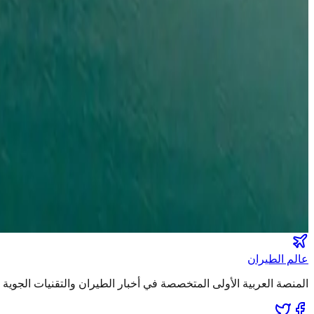
القطرية تعلن استئناف رحلاتها إلى الكويت والبحرين وأربيل
طيران الخليج
•
06 أغسطس 2026
مركز الأخبار الشامل
تصنيفات الملاحة
عالم الطيران
طيران السعودية
طيران الخليج
مطارات
نشرة الملاحة الجوية
كن أول من يتلقى تقارير "عالم الطيران" الحصرية والصفقات الكبرى 
انضم لطاقم المشركين
عالم الطيران
المنصة العربية الأولى المتخصصة في أخبار الطيران والتقنيات الجوي