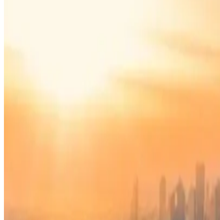
9 و10 من القسم الأوسط للطائرة.
 الساعة الثانية صباحاً. لكنهم عادو للضجيج مرة أخرى، فطلب
وعة بالجلوس.
ه الراكب الجلوس والابتعاد عن مساحته الشخصية. لكن المسافر رد
 طاقم الطائرة وأمروه بالجلوس.
ق النزاع للعمل، هذه الحادثة بأنها المرة الأولى في حياته التي يشعر فيها بالخوف الحقيقي على متن
تحدث الراكب مع رئيس طاقم الطائرة بشأن العودة إلى المطار، لأن الرحلة كانت ممتلئة وسيجلس مقابل الرجل طوال الرحلة، وكان الطاقم على استعداد للعودة، لكنه قرر عدم القيام بذلك لتجنب تأخير 351
قدم رئيس المضيفين الاعتذار للراكب أكثر من مرة، لكن الأخير أكد