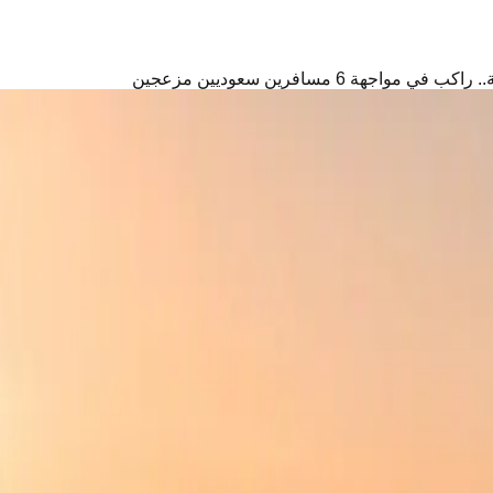
ة 6 مسافرين سعوديين مزعجين
فرين سعوديين مزعجين
 الطيران في العالم
م الضيافة.
لقطرية؟