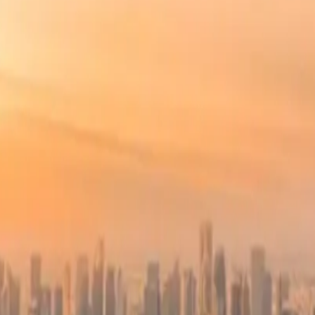
رة الخلفية، بينما جلس ستة مسافرين سعوديين في المقاعد الوسطى في الصفوف 8 و
لدرجة أن إحدى المضيفات طلبت منهم خفض أصواتهم. وكان ذلك في حوالي
لم يدم طويلًا.
رخون مجدداً، وحاول الراكب استدعاء طاقم الضيافة الذي أشار للمجم
الخاصة بالراكب، بينما بدأت الطائرة بالتحرك على المدرج. طلب ​​من
كب إن الرجل وقف على بعد قدم واحدة تقريباً وصرخ في وجهه حتى تدخل
"، وصف الراكب، الذي قال إنه يسافر جواً من 150 إلى 160 مرة في السنة إلى مناط
ي مقعده.
 أكثر صرامة إلا إذا تحول الموقف إلى اشتباك بالأيدي. وفي المقابل 