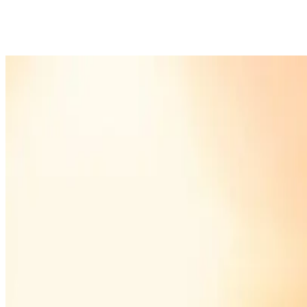
"
وهو ما