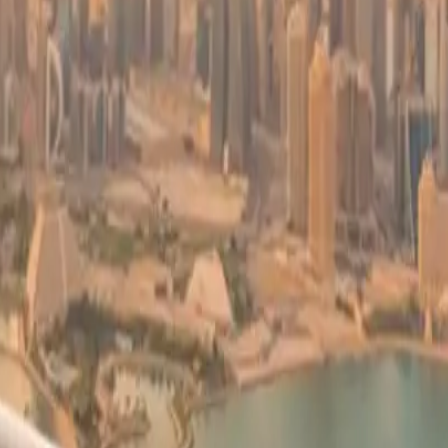
هل التهديد اللفظي وحده كافياً لإخراج شخص ما من الطائرة؟ خصوصًا 
رفض نقل أي راكب، أو إنزاله أثناء الرحلة، بناءً على سلوكه أو تصرفاته
الاتحاد الدولي للن
ركاب.
مع الراكب المشاغب بصرامة وقد يصل الأمر إلى إنزاله من الطائرة، لكن 
يل
ويت
ى 30%