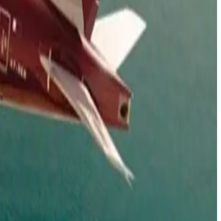
رادار الأخبار
خبراء السفر يكشفون عن 5 أخطاء شائعة في المطارات قد تكلفك مئات الدولارات
مطارات
•
07 أغسطس 2026
بالأرقام.. الكشف عن السلاح الجوي الذي ستستفيدة السعودية من اتفا
طيران السعودية
•
07 أغسطس 2026
مطار نجران الدولي في السعودية.. حقائق وأرقام
مطارات
•
06 أغسطس 2026
كيف تتصرف إذا كان وزن حقيبتك زائداً في المطار؟ 4 حيل تغنيك عن دفع رسوم إضافية
عالم الطيران
•
06 أغسطس 2026