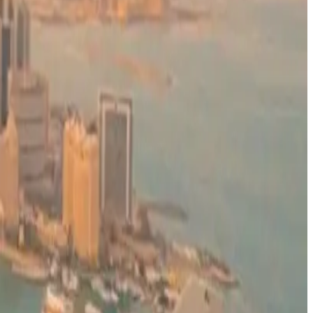
يتساءل الراكب هل قواعد الطيران كانت في صالحة في هذه الحادثة؟ و
وفقًا لشروط النقل الخاصة بالخطوط الجوية القطرية، فإنه يجوز للشركة 
أما هيئة سلامة الطيران SKYbrary، فتنصح بأنه في حال تسبب أحد الركاب في إحداث فوضى أثناء وجود الطائرة على الأرض، يجب إنزاله هو وأمتعته ما لم يتم حل الموقف بما يرضي الطاقم.
الطائرة، وتمنح قائد الطائرة سلطة اتخاذ التدابير المعقولة ضد هؤلاء ال
أما بروتوكول مونتريال لعام 2014، الذي دخل حيز التنفيذ في عام 2020، فقد منح شركات الطيران الحق في استرداد التكاليف من المسافرين المشاغبين.
ووفقًا لما سبق، فإن القانون الدولي وقواعد شركات الطيران، تتعامل 
بالكامل إلى طاقم الطائرة.
تم تحديث الخبر في الساعة 5:10 مساءًا
قد يهمك أيضاً:
الخطوط الجوية القطرية تمدد تعليق رحلاتها إلى الكويت والبحرين وأرب
عاجل: طيران الجزيرة تؤكد جاهزيتها لاستئناف عملياتها من مبنى ركابها (T5) في مطار الك
عرض جديد من طيران الجزيرة.. سافر خلال شهر يونيو بخصومات تصل إل