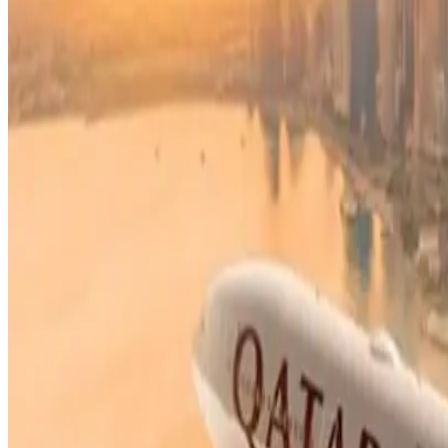
وأن الطائرة ما زالت على الأرض.
، ويجوز لها إلغاء باقي التذكرة دون استرداد المبلغ المدفوع.
قل الجوي (IATA)، هو الآخر يصنف ذلك بالراكب المشاغب، كما أن اتفاقية طوكيو لعام 1963، التي صادقت عليها 187 دولة، تنص على تجريم ارتكاب أي أفعال تُخل بالنظام والانضباط على متن
هذا الخيار الصارم يختفي بمجرد إقلاع الطائرة، وتنتقل المسؤولية